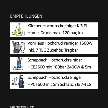
EMPFEHLUNGEN
Kärcher Hochdruckreiniger K 3 FJ
Home, Druck: max. 120 bar, Inkl.
Schaumdüse für gut haftenden
VonHaus Hochdruckreiniger 1600W
Schaum und höchste Schmutzlösekraft &
inkl. 7 TLG Zubehör, Tragbar
HomeKit, gelb
Scheppach Hochdruckreiniger
HCE2600 mit 180bar 2400W & 5m
Hochdruckschlauch
Scheppach Hochdruckreiniger
HPC1600 mit 5m Schlauch & 7-TLG.
Zubehör | 135bar Maximaldruck |
1600W Leistung | 420 L/h Durchflussmenge |
Aluminiumpumpe, Selbstansaugfunktion &
HERSTELLER