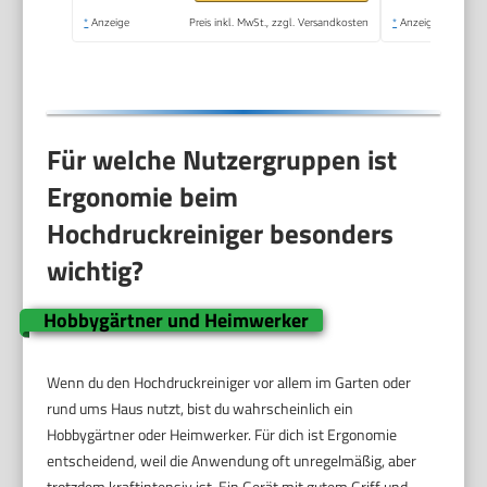
Ansaugfunktion &
*
Anzeige
Preis inkl. MwSt., zzgl. Versandkosten
*
Anzeige
Reinigungsmitteltank
Für welche Nutzergruppen ist
Ergonomie beim
Hochdruckreiniger besonders
wichtig?
Hobbygärtner und Heimwerker
Wenn du den Hochdruckreiniger vor allem im Garten oder
rund ums Haus nutzt, bist du wahrscheinlich ein
Hobbygärtner oder Heimwerker. Für dich ist Ergonomie
entscheidend, weil die Anwendung oft unregelmäßig, aber
trotzdem kraftintensiv ist. Ein Gerät mit gutem Griff und