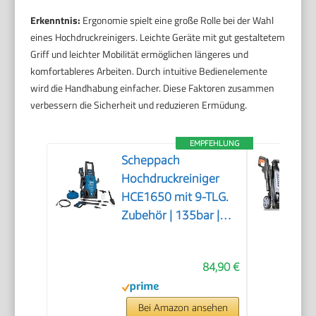
Erkenntnis:
Ergonomie spielt eine große Rolle bei der Wahl
eines Hochdruckreinigers. Leichte Geräte mit gut gestaltetem
Griff und leichter Mobilität ermöglichen längeres und
komfortableres Arbeiten. Durch intuitive Bedienelemente
wird die Handhabung einfacher. Diese Faktoren zusammen
verbessern die Sicherheit und reduzieren Ermüdung.
EMPFEHLUNG
Scheppach
Hochdruckreiniger
HCE1650 mit 9-TLG.
Zubehör | 135bar |
5m
Hochdruckschlauch |
84,90 €
max. Fördermenge:
408 L/h | Quick
Connect System |
Bei Amazon ansehen