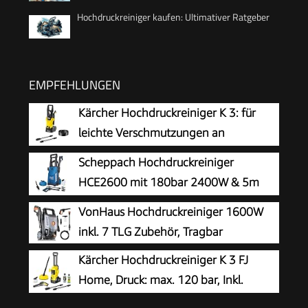
Hochdruckreiniger kaufen: Ultimativer Ratgeber
EMPFEHLUNGEN
Kärcher Hochdruckreiniger K 3: für
leichte Verschmutzungen an
Fahrrädern, Gartenzäunen,
Scheppach Hochdruckreiniger
Motorrädern & Co. Flächenleistung 25 m²/h. Mit
HCE2600 mit 180bar 2400W & 5m
Pistole, 6 m Hochdruckschlauch und Vario
Hochdruckschlauch
VonHaus Hochdruckreiniger 1600W
Power-Strahlrohr Gelb
inkl. 7 TLG Zubehör, Tragbar
Kärcher Hochdruckreiniger K 3 FJ
Home, Druck: max. 120 bar, Inkl.
Schaumdüse für gut haftenden