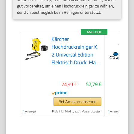
gut vorbereitet, um einen Hochdruckreiniger zu wählen,
der dich bestmöglich beim Reinigen unterstützt.
ANGEBOT
Kärcher
Hochdruckreiniger K
2 Universal Edition
Elektrisch Druck: Max.
110 bar
Fördermenge: 360 l/h
74,99 €
57,79 €
Flächenleistung: 20
m²/h Wasserfilter
Gewicht: 38 kg
Bei Amazon ansehen
Hochdruckschlauch
*
Anzeige
Preis inkl. MwSt., zzgl. Versandkosten
*
Anzeige
und -Pistole
Dreckfräser