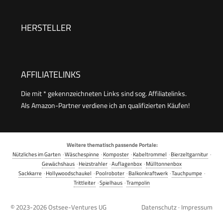
Schaum und höchste Schmutzlösekraft &
HomeKit, gelb
HERSTELLER
AFFILIATELINKS
Die mit * gekennzeichneten Links sind sog. Affiliatelinks.
Als Amazon-Partner verdiene ich an qualifizierten Käufen!
Weitere thematisch passende Portale:
Nützliches im Garten
·
Wäschespinne
·
Komposter
·
Kabeltrommel
·
Bierzeltgarnitur
·
Gewächshaus
·
Heizstrahler
·
Auflagenbox
·
Mülltonnenbox
Sackkarre
·
Hollywoodschaukel
·
Poolroboter
·
Balkonkraftwerk
·
Tauchpumpe
·
Trittleiter
·
Spielhaus
·
Trampolin
© 2023-2026
Ostsee-Ventures UG
Datenschutz
·
Impressum