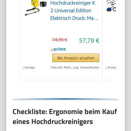
Hochdruckreiniger K
2 Universal Edition
Elektrisch Druck: Max.
110 bar
Fördermenge: 360 l/h
74,99 €
57,79 €
Flächenleistung: 20
m²/h Wasserfilter
Gewicht: 38 kg
Bei Amazon ansehen
Hochdruckschlauch
*
Anzeige
Preis inkl. MwSt., zzgl. Versandkosten
*
Anzeige
und -Pistole
Dreckfräser
Checkliste: Ergonomie beim Kauf
eines Hochdruckreinigers