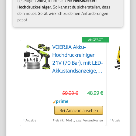
beseitigen willst, lohnt sich ein
Heißwasser-
Hochdruckreiniger
. So kannst du sicherstellen, dass
dein neues Gerät wirklich zu deinen Anforderungen
passt.
ANGEBOT
VOERJIA Akku-
Hochdruckreiniger
21V (70 Bar), mit LED-
Akkustandsanzeige,
2X 4,0 Ah Akkus, 400
L/h, 6-in-1 Düse für
59,99 €
48,99 €
Auto, Fahrrad,
Terrasse & Camping,
Grün
Bei Amazon ansehen
*
Anzeige
Preis inkl. MwSt., zzgl. Versandkosten
*
Anzeige