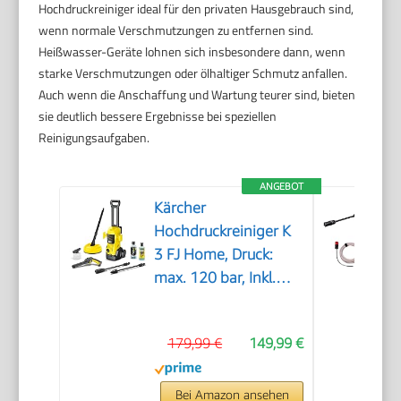
Hochdruckreiniger ideal für den privaten Hausgebrauch sind,
wenn normale Verschmutzungen zu entfernen sind.
Heißwasser-Geräte lohnen sich insbesondere dann, wenn
starke Verschmutzungen oder ölhaltiger Schmutz anfallen.
Auch wenn die Anschaffung und Wartung teurer sind, bieten
sie deutlich bessere Ergebnisse bei speziellen
Reinigungsaufgaben.
ANGEBOT
Kärcher
Hochdruckreiniger K
3 FJ Home, Druck:
max. 120 bar, Inkl.
Schaumdüse für gut
haftenden Schaum
179,99 €
149,99 €
und höchste
Schmutzlösekraft &
HomeKit, gelb
Bei Amazon ansehen