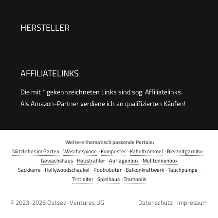
Quick-Connect-System
Schaum und höchste Schmutzlösekraft &
HomeKit, gelb
HERSTELLER
AFFILIATELINKS
Die mit * gekennzeichneten Links sind sog. Affiliatelinks.
Als Amazon-Partner verdiene ich an qualifizierten Käufen!
Weitere thematisch passende Portale:
Nützliches im Garten
·
Wäschespinne
·
Komposter
·
Kabeltrommel
·
Bierzeltgarnitur
·
Gewächshaus
·
Heizstrahler
·
Auflagenbox
·
Mülltonnenbox
Sackkarre
·
Hollywoodschaukel
·
Poolroboter
·
Balkonkraftwerk
·
Tauchpumpe
·
Trittleiter
·
Spielhaus
·
Trampolin
© 2023-2026
Ostsee-Ventures UG
Datenschutz
·
Impressum