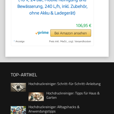
Bewässerung, 240 L/h, inkl. Zubehör,
ohne Akku & Ladegerät)
106,95 €
Bei Amazon ansehen
*
Anzeige
Preis inkl. MwSt., zzgl. Versandkosten
TOP-ARTIKEL
Hochdruckreiniger: Schritt-für-Schritt-Anleitung
Hochdruckreiniger: Tipps für Haus &
Garten
Hochdruckreiniger: Alltagshacks &
Anwendungstipps