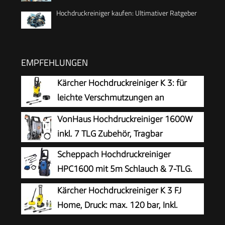
Hochdruckreiniger kaufen: Ultimativer Ratgeber
EMPFEHLUNGEN
Kärcher Hochdruckreiniger K 3: für
leichte Verschmutzungen an
Fahrrädern, Gartenzäunen,
VonHaus Hochdruckreiniger 1600W
Motorrädern & Co. Flächenleistung 25 m²/h. Mit
inkl. 7 TLG Zubehör, Tragbar
Pistole, 6 m Hochdruckschlauch und Vario
Scheppach Hochdruckreiniger
Power-Strahlrohr Gelb
HPC1600 mit 5m Schlauch & 7-TLG.
Zubehör | 135bar Maximaldruck |
Kärcher Hochdruckreiniger K 3 FJ
1600W Leistung | 420 L/h Durchflussmenge |
Home, Druck: max. 120 bar, Inkl.
Aluminiumpumpe, Selbstansaugfunktion &
Schaumdüse für gut haftenden