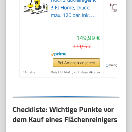
3 FJ Home, Druck:
max. 120 bar, Inkl.
Schaumdüse für gut
haftenden Schaum
149,99 €
und höchste
Schmutzlösekraft &
179,99 €
HomeKit, gelb
Bei Amazon ansehen
*
Anzeige
*
Anzeige
Preis inkl. MwSt., zzgl. Versandkosten
Checkliste: Wichtige Punkte vor
dem Kauf eines Flächenreinigers