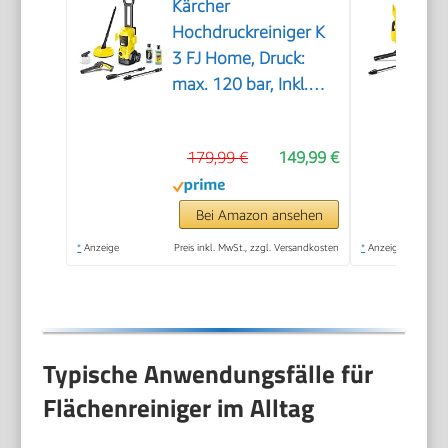
Kärcher
Hochdruckreiniger K
3 FJ Home, Druck:
max. 120 bar, Inkl.
Schaumdüse für gut
haftenden Schaum
179,99 €
149,99 €
und höchste
Schmutzlösekraft &
HomeKit, gelb
Bei Amazon ansehen
*
Anzeige
Preis inkl. MwSt., zzgl. Versandkosten
*
Anzeige
Typische Anwendungsfälle für
Flächenreiniger im Alltag