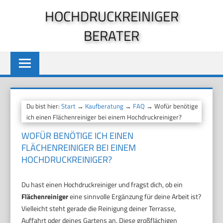
Zum
HOCHDRUCKREINIGER
Inhalt
BERATER
springen
Du bist hier:
Start
→
Kaufberatung
→
FAQ
→ Wofür benötige
ich einen Flächenreiniger bei einem Hochdruckreiniger?
WOFÜR BENÖTIGE ICH EINEN
FLÄCHENREINIGER BEI EINEM
HOCHDRUCKREINIGER?
Du hast einen Hochdruckreiniger und fragst dich, ob ein
Flächenreiniger
eine sinnvolle Ergänzung für deine Arbeit ist?
Vielleicht steht gerade die Reinigung deiner Terrasse,
Auffahrt oder deines Gartens an. Diese großflächigen