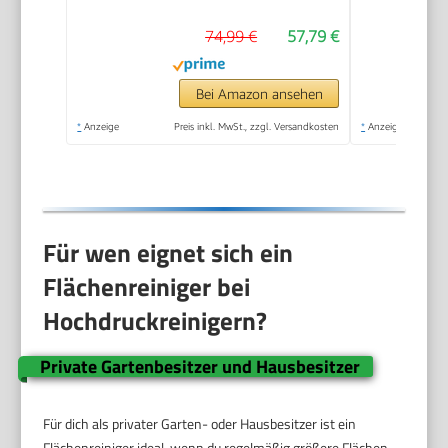
Fördermenge: 360 l/h
74,99 €
57,79 €
Flächenleistung: 20
m²/h Wasserfilter
Gewicht: 38 kg
Bei Amazon ansehen
Hochdruckschlauch
*
Anzeige
Preis inkl. MwSt., zzgl. Versandkosten
*
Anzeige
und -Pistole
Dreckfräser
Für wen eignet sich ein
Flächenreiniger bei
Hochdruckreinigern?
Private Gartenbesitzer und Hausbesitzer
Für dich als privater Garten- oder Hausbesitzer ist ein
Flächenreiniger ideal, wenn du regelmäßig größere Flächen