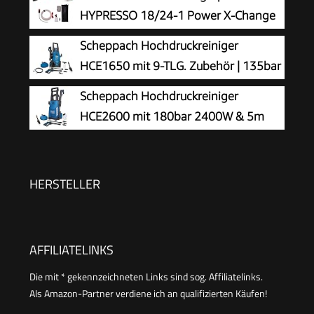
Schaum und höchste Schmutzlösekraft &
HYPRESSO 18/24-1 Power X-Change
HomeKit, gelb
(18 V, 24 bar, Mobile Reinigung und
Scheppach Hochdruckreiniger
Bewässerung, 240 L/h, inkl. Zubehör, ohne Akku
HCE1650 mit 9-TLG. Zubehör | 135bar
& Ladegerät)
| 5m Hochdruckschlauch | max.
Scheppach Hochdruckreiniger
Fördermenge: 408 L/h | Quick Connect System |
HCE2600 mit 180bar 2400W & 5m
Ansaugfunktion & Reinigungsmitteltank
Hochdruckschlauch
HERSTELLER
AFFILIATELINKS
Die mit * gekennzeichneten Links sind sog. Affiliatelinks.
Als Amazon-Partner verdiene ich an qualifizierten Käufen!