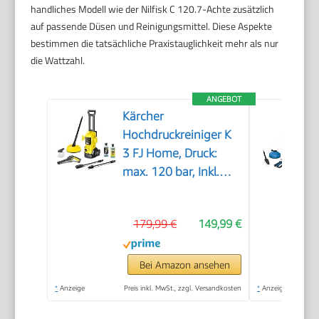
handliches Modell wie der Nilfisk C 120.7-Achte zusätzlich
auf passende Düsen und Reinigungsmittel. Diese Aspekte
bestimmen die tatsächliche Praxistauglichkeit mehr als nur
die Wattzahl.
ANGEBOT
Kärcher
Hochdruckreiniger K
3 FJ Home, Druck:
max. 120 bar, Inkl.
Schaumdüse für gut
haftenden Schaum
179,99 €
149,99 €
und höchste
Schmutzlösekraft &
HomeKit, gelb
Bei Amazon ansehen
*
Anzeige
Preis inkl. MwSt., zzgl. Versandkosten
*
Anzeige