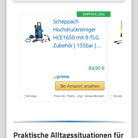
EMPFEHLUNG
Scheppach
Hochdruckreiniger
HCE1650 mit 9-TLG.
Zubehör | 135bar |
5m
Hochdruckschlauch |
84,90 €
max. Fördermenge:
408 L/h | Quick
Connect System |
Bei Amazon ansehen
Ansaugfunktion &
*
Anzeige
Preis inkl. MwSt., zzgl. Versandkosten
*
Anzeige
Reinigungsmitteltank
Praktische Alltagssituationen für