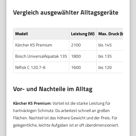
Vergleich ausgewählter Alltagsgeräte
Modell
Leistung (W)
Max. Druck (bar)
W
Kärcher K5 Premium
2100
bis 145
c
Bosch UniversalAquatak 135
1800
bis 135
c
Nilfisk C 120.7-6
1600
bis 120
c
Vor- und Nachteile im Alltag
Kärcher K5 Premium
: Vorteil ist die starke Leistung für
hartnäckigen Schmutz. Du arbeitest schnell an großen
Flächen. Nachteil ist das höhere Gewicht und der Preis. Für
gelegentliche, leichte Aufgaben ist er oft überdimensioniert.