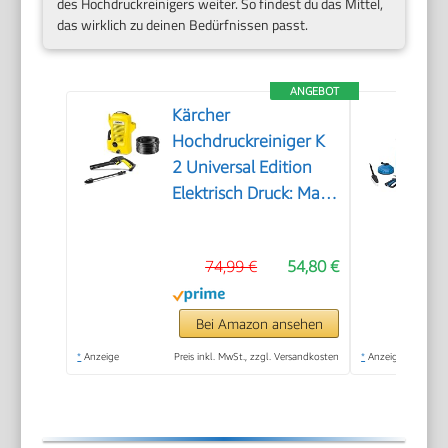
des Hochdruckreinigers weiter. So findest du das Mittel,
das wirklich zu deinen Bedürfnissen passt.
ANGEBOT
Kärcher
Hochdruckreiniger K
2 Universal Edition
Elektrisch Druck: Max.
110 bar
Fördermenge: 360 l/h
74,99 €
54,80 €
Flächenleistung: 20
m²/h Wasserfilter
Gewicht: 38 kg
Bei Amazon ansehen
Hochdruckschlauch
*
Anzeige
Preis inkl. MwSt., zzgl. Versandkosten
*
Anzeige
und -Pistole
Dreckfräser