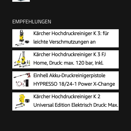
EMPFEHLUNGEN
Kärcher Hochdruckreiniger K 3: für
leichte Verschmutzungen an
Fahrrädern, Gartenzäunen,
Kärcher Hochdruckreiniger K 3 FJ
Motorrädern & Co. Flächenleistung 25 m²/h. Mit
Home, Druck: max. 120 bar, Inkl.
Pistole, 6 m Hochdruckschlauch und Vario
Schaumdüse für gut haftenden
Einhell Akku-Druckreinigerpistole
Power-Strahlrohr Gelb
Schaum und höchste Schmutzlösekraft &
HYPRESSO 18/24-1 Power X-Change
HomeKit, gelb
(18 V, 24 bar, Mobile Reinigung und
Kärcher Hochdruckreiniger K 2
Bewässerung, 240 L/h, inkl. Zubehör, ohne Akku
Universal Edition Elektrisch Druck: Max.
& Ladegerät)
110 bar Fördermenge: 360 l/h
Flächenleistung: 20 m²/h Wasserfilter Gewicht:
38 kg Hochdruckschlauch und -Pistole