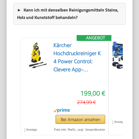
Kann ich mit denselben Reinigungsmitteln Steine,
Holz und Kunststoff behandeln?
ANGEBOT
Kärcher
Hochdruckreiniger K
4 Power Control:
Clevere App-
Unterstützung - die
passende Lösung für
199,00 €
stärkere
Verschmutzungen
274,99 €
Bei Amazon ansehen
*
Anzeige
*
Anzeige
Preis inkl. MwSt., zzgl. Versandkosten