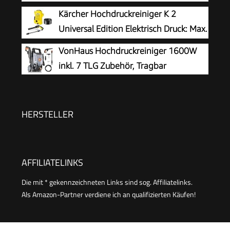
Fahrrädern, Gartenzäunen,
Kärcher Hochdruckreiniger K 2
Motorrädern & Co. Flächenleistung 25 m²/h. Mit
Universal Edition Elektrisch Druck: Max.
Pistole, 6 m Hochdruckschlauch und Vario
110 bar Fördermenge: 360 l/h
VonHaus Hochdruckreiniger 1600W
Power-Strahlrohr Gelb
Flächenleistung: 20 m²/h Wasserfilter Gewicht:
inkl. 7 TLG Zubehör, Tragbar
38 kg Hochdruckschlauch und -Pistole
Dreckfräser
HERSTELLER
AFFILIATELINKS
Die mit * gekennzeichneten Links sind sog. Affiliatelinks.
Als Amazon-Partner verdiene ich an qualifizierten Käufen!