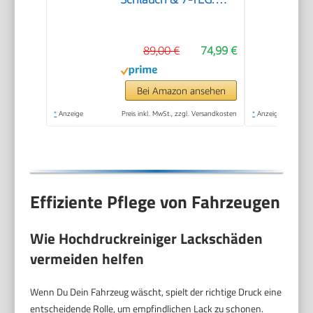
Zubehör | 135bar
Maximaldruck |
89,00 €
74,99 €
1600W Leistung | 420
L/h Durchflussmenge
| Aluminiumpumpe,
Bei Amazon ansehen
Selbstansaugfunktion
*
Anzeige
Preis inkl. MwSt., zzgl. Versandkosten
*
Anzeige
& Quick-Connect-
System
Effiziente Pflege von Fahrzeugen
Wie Hochdruckreiniger Lackschäden
vermeiden helfen
Wenn Du Dein Fahrzeug wäscht, spielt der richtige Druck eine
entscheidende Rolle, um empfindlichen Lack zu schonen.