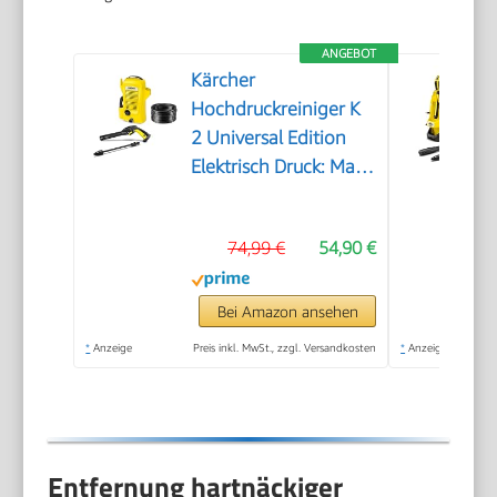
ANGEBOT
Kärcher
Hochdruckreiniger K
2 Universal Edition
Elektrisch Druck: Max.
110 bar
Fördermenge: 360 l/h
74,99 €
54,90 €
Flächenleistung: 20
m²/h Wasserfilter
Gewicht: 38 kg
Bei Amazon ansehen
Hochdruckschlauch
*
Anzeige
Preis inkl. MwSt., zzgl. Versandkosten
*
Anzeige
und -Pistole
Dreckfräser
Entfernung hartnäckiger