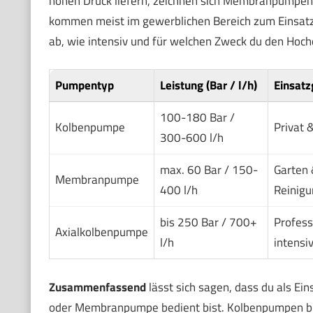
hohen Druck liefern, zeichnen sich Membranpumpen 
kommen meist im gewerblichen Bereich zum Einsatz 
ab, wie intensiv und für welchen Zweck du den Hochd
Pumpentyp
Leistung (Bar / l/h)
Einsatz
100-180 Bar /
Kolbenpumpe
Privat 
300-600 l/h
max. 60 Bar / 150-
Garten 
Membranpumpe
400 l/h
Reinig
bis 250 Bar / 700+
Profess
Axialkolbenpumpe
l/h
intensi
Zusammenfassend
lässt sich sagen, dass du als Ei
oder Membranpumpe bedient bist. Kolbenpumpen bi