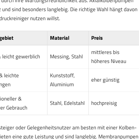
durch ihre Wartungsfreundlichkeit aus. Axialkolbenpumpen
und sind besonders langlebig. Die richtige Wahl hängt davon
ruckreiniger nutzen willst.
gebiet
Material
Preis
mittleres bis
& leicht gewerblich
Messing, Stahl
höheres Niveau
& leichte
Kunststoff,
eher günstig
ungen
Aluminium
ioneller &
Stahl, Edelstahl
hochpreisig
ver Gebrauch
nsteiger oder Gelegenheitsnutzer am besten mit einer Kolben-
eten eine gute Leistung und sind langlebig. Membranpumpen