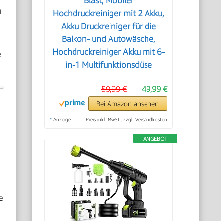
Blast, Mobiler
u
Hochdruckreiniger mit 2 Akku,
Akku Druckreiniger für die
Balkon- und Autowäsche,
Hochdruckreiniger Akku mit 6-
e
in-1 Multifunktionsdüse
59,99 €
49,99 €
Bei Amazon ansehen
z
*
Anzeige
Preis inkl. MwSt., zzgl. Versandkosten
n
ANGEBOT
e