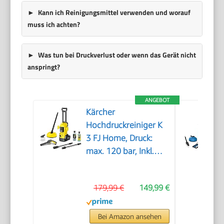
Kann ich Reinigungsmittel verwenden und worauf
muss ich achten?
Was tun bei Druckverlust oder wenn das Gerät nicht
anspringt?
ANGEBOT
Kärcher
Hochdruckreiniger K
3 FJ Home, Druck:
max. 120 bar, Inkl.
Schaumdüse für gut
haftenden Schaum
179,99 €
149,99 €
und höchste
Schmutzlösekraft &
HomeKit, gelb
Bei Amazon ansehen