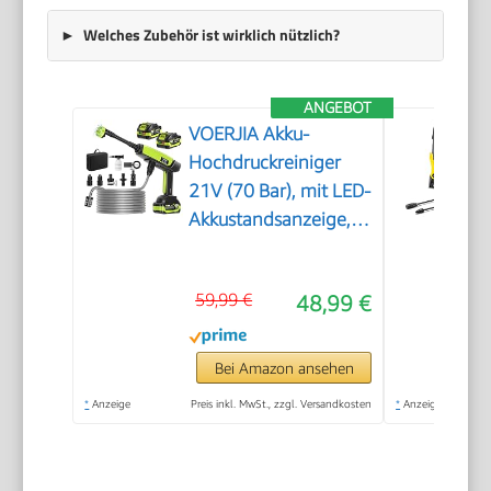
Welches Zubehör ist wirklich nützlich?
ANGEBOT
VOERJIA Akku-
Hochdruckreiniger
21V (70 Bar), mit LED-
Akkustandsanzeige,
2X 4,0 Ah Akkus, 400
L/h, 6-in-1 Düse für
59,99 €
48,99 €
Auto, Fahrrad,
Terrasse & Camping,
Grün
Bei Amazon ansehen
*
Anzeige
Preis inkl. MwSt., zzgl. Versandkosten
*
Anzeige