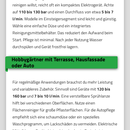
reinigen willst, reicht oft ein kompaktes Elektrogerät. Achte
auf
110 bis 130 bar
und einen Durchfluss von etwa
5 bis 7
l/min
. Modelle im Einsteigersegment sind leicht und günstig.
Wähle eine einfache Düse und ein integriertes
Reinigungsmittelbehälter. Das reduziert den Aufwand beim
Start. Pflege ist minimal. Nach jeder Nutzung Wasser
durchspülen und Gerät frostfrei lagern.
Hobbygärtner mit Terrasse, Hausfassade
oder Auto
Für regelmäßige Anwendungen brauchst du mehr Leistung
und variableres Zubehör. Sinnvoll sind Geräte mit
120 bis
160 bar
und
7 bis 10 l/min
. Eine verstellbare Sprühlanze
hilft bei verschiedenen Oberflächen. Nutze einen
Flächenreiniger für große Pflasterflächen. Für die Autopflege
empfiehlt sich eine schaumdüse oder ein spezielles
Waschprogramm, um Lackschäden zu vermeiden. Elektrische