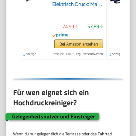
Elektrisch Druck: Max.
110 bar
Fördermenge: 360 l/h
74,99 €
57,89 €
Flächenleistung: 20
m²/h Wasserfilter
Gewicht: 38 kg
Bei Amazon ansehen
Hochdruckschlauch
*
Anzeige
Preis inkl. MwSt., zzgl. Versandkosten
*
Anzeige
und -Pistole
Dreckfräser
Für wen eignet sich ein
Hochdruckreiniger?
Gelegenheitsnutzer und Einsteiger
Wenn du nur gelegentlich die Terrasse oder das Fahrrad