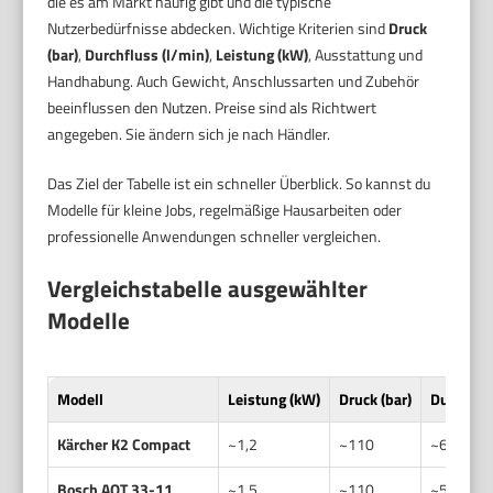
die es am Markt häufig gibt und die typische
Nutzerbedürfnisse abdecken. Wichtige Kriterien sind
Druck
(bar)
,
Durchfluss (l/min)
,
Leistung (kW)
, Ausstattung und
Handhabung. Auch Gewicht, Anschlussarten und Zubehör
beeinflussen den Nutzen. Preise sind als Richtwert
angegeben. Sie ändern sich je nach Händler.
Das Ziel der Tabelle ist ein schneller Überblick. So kannst du
Modelle für kleine Jobs, regelmäßige Hausarbeiten oder
professionelle Anwendungen schneller vergleichen.
Vergleichstabelle ausgewählter
Modelle
Modell
Leistung (kW)
Druck (bar)
Durchflus
Kärcher K2 Compact
~1,2
~110
~6
Bosch AQT 33-11
~1,5
~110
~5.5