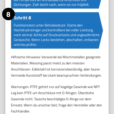
Dichtungen. Zieh leicht nach, wenn es nur tröpfelt.
Schritt 8
Funktionstest unter Betriebsdruck. Starte den
Hochdruckreiniger und kontrolliere bei voller Leistung
noch einmal. Achte auf Druckverluste und ungewöhnliche
Geräusche. Wenn Lecks bestehen, abschalten, entlasten
und neu prüfen.
Hilfreiche Hinweise: Verwende bei Mischmetallen geeignete
Materialien. Messing passt meist zu den meisten
Anschlüssen. Edelstahl ist korrosionsbeständig, aber teurer.
Vermeide Kunststoff bei stark beanspruchten Verbindungen.
Warnungen: PTFE gehört nur auf kegelige Gewinde wie NPT.
Leg kein PTFE um Anschlüsse mit O-Ringen. Überdrehe
Gewinde nicht. Tausche beschädigte O-Ringe vor dem
Einsatz. Wenn du unsicher bist, frage den Hersteller oder den
Fachhändler.