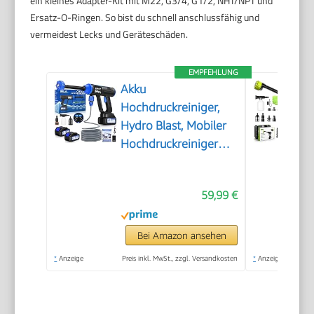
ein kleines Adapter-Kit mit M22, G3/4, G1/2, NHT/NPT und
Ersatz-O-Ringen. So bist du schnell anschlussfähig und
vermeidest Lecks und Geräteschäden.
EMPFEHLUNG
Akku
Hochdruckreiniger,
Hydro Blast, Mobiler
Hochdruckreiniger
mit 2 Akku, Akku
Druckreiniger für die
59,99 €
Balkon- und
Autowäsche,
Hochdruckreiniger
Bei Amazon ansehen
Akku mit 6-in-1
*
Anzeige
Preis inkl. MwSt., zzgl. Versandkosten
*
Anzeige
Multifunktionsdüse