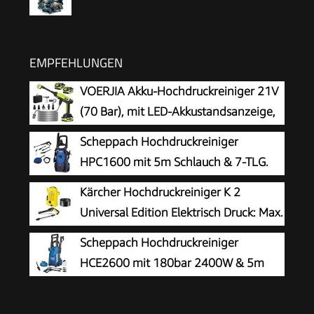
EMPFEHLUNGEN
VOERJIA Akku-Hochdruckreiniger 21V
(70 Bar), mit LED-Akkustandsanzeige,
2X 4,0 Ah Akkus, 400 L/h, 6-in-1 Düse
Scheppach Hochdruckreiniger
für Auto, Fahrrad, Terrasse & Camping, Grün
HPC1600 mit 5m Schlauch & 7-TLG.
Zubehör | 135bar Maximaldruck |
Kärcher Hochdruckreiniger K 2
1600W Leistung | 420 L/h Durchflussmenge |
Universal Edition Elektrisch Druck: Max.
Aluminiumpumpe, Selbstansaugfunktion &
110 bar Fördermenge: 360 l/h
Scheppach Hochdruckreiniger
Quick-Connect-System
Flächenleistung: 20 m²/h Wasserfilter Gewicht:
HCE2600 mit 180bar 2400W & 5m
38 kg Hochdruckschlauch und -Pistole
Hochdruckschlauch
Dreckfräser