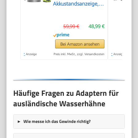
Akkustandsanzeige,
2X 4,0 Ah Akkus, 400
L/h, 6-in-1 Düse für
59,99 €
48,99 €
Auto, Fahrrad,
Terrasse & Camping,
Grün
Bei Amazon ansehen
*
Anzeige
Preis inkl. MwSt., zzgl. Versandkosten
*
Anzeige
Häufige Fragen zu Adaptern für
ausländische Wasserhähne
Wie messe ich das Gewinde richtig?