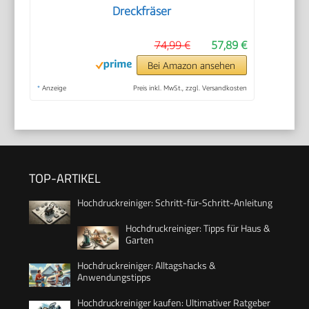
Dreckfräser
74,99 €
57,89 €
Bei Amazon ansehen
*
Anzeige
Preis inkl. MwSt., zzgl. Versandkosten
TOP-ARTIKEL
Hochdruckreiniger: Schritt-für-Schritt-Anleitung
Hochdruckreiniger: Tipps für Haus &
Garten
Hochdruckreiniger: Alltagshacks &
Anwendungstipps
Hochdruckreiniger kaufen: Ultimativer Ratgeber