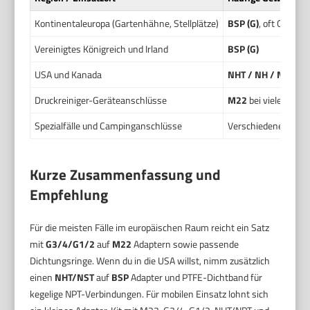
Kontinentaleuropa (Gartenhähne, Stellplätze)
BSP (G)
, oft Garten
Vereinigtes Königreich und Irland
BSP (G)
USA und Kanada
NHT / NH / NST
(Ga
Druckreiniger-Geräteanschlüsse
M22
bei vielen Mark
Spezialfälle und Campinganschlüsse
Verschiedene Schnel
Kurze Zusammenfassung und
Empfehlung
Für die meisten Fälle im europäischen Raum reicht ein Satz
mit
G3/4/G1/2
auf
M22
Adaptern sowie passende
Dichtungsringe. Wenn du in die USA willst, nimm zusätzlich
einen
NHT/NST
auf
BSP
Adapter und PTFE-Dichtband für
kegelige NPT-Verbindungen. Für mobilen Einsatz lohnt sich