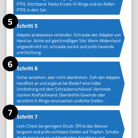
PTFE-Dichtband. Packe Ersatz-O-Ringe und ein Rollen
PTFE in dein Set.
Schritt 5
Adapter probeweise verbinden. Schraube den Adapter von
Hand an. Achte auf gleichmäßigen Sitz. Wenn Widerstand
ungewöhnlich ist, schraube zurück und prüfe Gewinde
und Dichtung.
Schritt 6
Sicher anziehen, aber nicht überdrehen. Zieh den Adapter
handfest an und ergänze bei Bedarf eine halbe
Umdrehung mit dem Schraubenschlüssel. Vermeide
starken Kraftaufwand. Überdrehte Gewinde oder
zerstörte O-Ringe verursachen undichte Stellen.
Schritt 7
Leck-Check bei geringem Druck. Öffne das Wasser
langsam und prüfe sichtbare Stellen auf Tropfen. Schalte
die Pumpe kurz an und beobachte Anschluss und