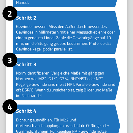
Handel.
Schritt 2
Gewinde messen. Miss den Außendurchmesser des
Gewindes in Millimetern mit einer Messschieblehre oder
einem genauen Lineal. Zähle die Gewindegänge auf 10
mm, um die Steigung grob zu bestimmen. Prüfe, ob das
Gewinde kegelig oder parallel ist.
Schritt 3
Norm identifizieren. Vergleiche Maße mit gängigen
Normen wie M22, G1/2, G3/4, NHT/NST oder NPT.
Kegelige Gewinde sind meist NPT. Parallele Gewinde sind
oft BSP/G. Wenn du unsicher bist, zeig Bilder und Maße
im Fachhandel.
Schritt 4
Dichtung auswählen. Für M22 und
Gartenschlauchkupplungen brauchst du O-Ringe oder
Gummidichtungen. Für kegelige NPT-Gewinde nutze