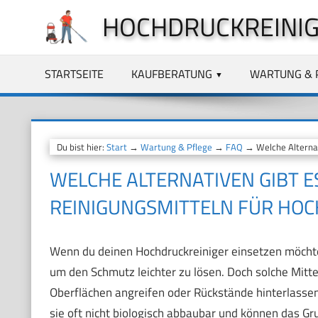
Zum
HOCHDRUCKREINIG
Inhalt
springen
STARTSEITE
KAUFBERATUNG
WARTUNG & 
Du bist hier:
Start
→
Wartung & Pflege
→
FAQ
→ Welche Alternat
WELCHE ALTERNATIVEN GIBT E
REINIGUNGSMITTELN FÜR HOC
Wenn du deinen Hochdruckreiniger einsetzen möchtes
um den Schmutz leichter zu lösen. Doch solche Mitte
Oberflächen angreifen oder Rückstände hinterlassen
sie oft nicht biologisch abbaubar und können das 