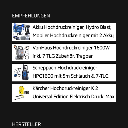
EMPFEHLUNGEN
Akku Hochdruckreiniger, Hydro Blast,
Mobiler Hochdruckreiniger mit 2 Akku,
Akku Druckreiniger für die Balkon- und
VonHaus Hochdruckreiniger 1600W
Autowäsche, Hochdruckreiniger Akku mit 6-in-1
inkl. 7 TLG Zubehör, Tragbar
Multifunktionsdüse
Scheppach Hochdruckreiniger
HPC1600 mit 5m Schlauch & 7-TLG.
Zubehör | 135bar Maximaldruck |
Kärcher Hochdruckreiniger K 2
1600W Leistung | 420 L/h Durchflussmenge |
Universal Edition Elektrisch Druck: Max.
Aluminiumpumpe, Selbstansaugfunktion &
110 bar Fördermenge: 360 l/h
Quick-Connect-System
Flächenleistung: 20 m²/h Wasserfilter Gewicht:
38 kg Hochdruckschlauch und -Pistole
HERSTELLER