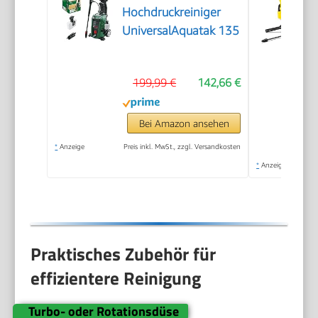
Hochdruckreiniger
UniversalAquatak 135
199,99 €
142,66 €
Bei Amazon ansehen
*
Anzeige
Preis inkl. MwSt., zzgl. Versandkosten
*
Anzeige
Praktisches Zubehör für
effizientere Reinigung
Turbo- oder Rotationsdüse