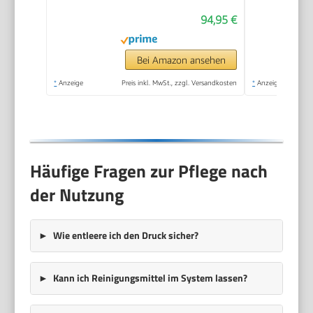
Gartenzäunen,
94,95 €
Motorrädern & Co.
Flächenleistung 25
m²/h. Mit Pistole, 6 m
Bei Amazon ansehen
Hochdruckschlauch
*
Anzeige
Preis inkl. MwSt., zzgl. Versandkosten
*
Anzeige
und Vario Power-
Strahlrohr Gelb
Häufige Fragen zur Pflege nach
der Nutzung
Wie entleere ich den Druck sicher?
Kann ich Reinigungsmittel im System lassen?