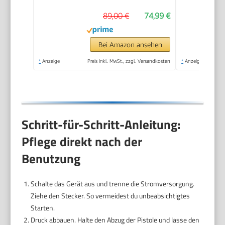
Maximaldruck |
89,00 €
74,99 €
1600W Leistung | 420
L/h Durchflussmenge
| Aluminiumpumpe,
Bei Amazon ansehen
Selbstansaugfunktion
*
Anzeige
Preis inkl. MwSt., zzgl. Versandkosten
*
Anzeige
& Quick-Connect-
System
Schritt-für-Schritt-Anleitung:
Pflege direkt nach der
Benutzung
Schalte das Gerät aus und trenne die Stromversorgung.
Ziehe den Stecker. So vermeidest du unbeabsichtigtes
Starten.
Druck abbauen. Halte den Abzug der Pistole und lasse den