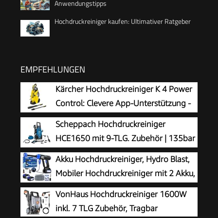
Anwendungstipps
Hochdruckreiniger kaufen: Ultimativer Ratgeber
EMPFEHLUNGEN
Kärcher Hochdruckreiniger K 4 Power
Control: Clevere App-Unterstützung -
die passende Lösung für stärkere
Scheppach Hochdruckreiniger
Verschmutzungen
HCE1650 mit 9-TLG. Zubehör | 135bar
| 5m Hochdruckschlauch | max.
Akku Hochdruckreiniger, Hydro Blast,
Fördermenge: 408 L/h | Quick Connect System |
Mobiler Hochdruckreiniger mit 2 Akku,
Ansaugfunktion & Reinigungsmitteltank
Akku Druckreiniger für die Balkon- und
VonHaus Hochdruckreiniger 1600W
Autowäsche, Hochdruckreiniger Akku mit 6-in-1
inkl. 7 TLG Zubehör, Tragbar
Multifunktionsdüse