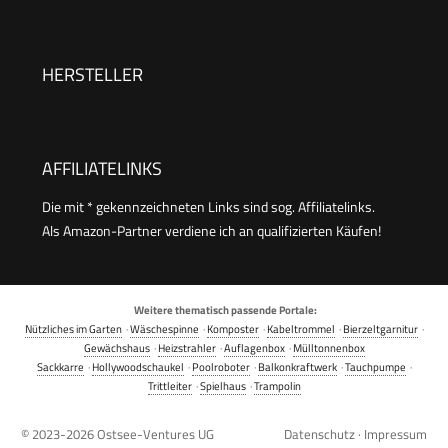
HERSTELLER
AFFILIATELINKS
Die mit * gekennzeichneten Links sind sog. Affiliatelinks.
Als Amazon-Partner verdiene ich an qualifizierten Käufen!
Weitere thematisch passende Portale:
Nützliches im Garten
·
Wäschespinne
·
Komposter
·
Kabeltrommel
·
Bierzeltgarnitur
·
Gewächshaus
·
Heizstrahler
·
Auflagenbox
·
Mülltonnenbox
Sackkarre
·
Hollywoodschaukel
·
Poolroboter
·
Balkonkraftwerk
·
Tauchpumpe
·
Trittleiter
·
Spielhaus
·
Trampolin
© 2023-2026
Ostsee-Ventures UG
Datenschutz
·
Impressum