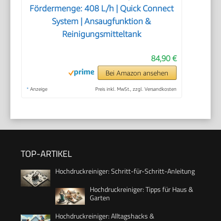
Fördermenge: 408 L/h | Quick Connect
System | Ansaugfunktion &
Reinigungsmitteltank
84,90 €
Bei Amazon ansehen
*
Anzeige
Preis inkl. MwSt., zzgl. Versandkosten
TOP-ARTIKEL
Hochdruckreiniger: Schritt-für-Schritt-Anleitung
Hochdruckreiniger: Tipps für Haus &
Garten
Hochdruckreiniger: Alltagshacks &