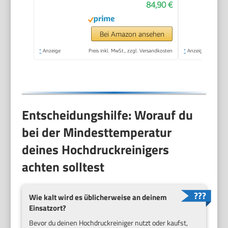
84,90 €
max. Fördermenge:
408 L/h | Quick
Connect System |
Bei Amazon ansehen
Ansaugfunktion &
*
Anzeige
Preis inkl. MwSt., zzgl. Versandkosten
*
Anzeige
Reinigungsmitteltank
Entscheidungshilfe: Worauf du
bei der Mindesttemperatur
deines Hochdruckreinigers
achten solltest
Wie kalt wird es üblicherweise an deinem
Einsatzort?
Bevor du deinen Hochdruckreiniger nutzt oder kaufst,