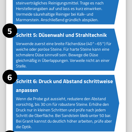
steinverträgliches Reinigungsmittel. Trage es nach
Herstellerangaben auf und lass es kurz einwirken.
Vermeide säurehaltige Reiniger bei Kalk- und
Marmorstein. Anschließend gründlich abspülen.
Schritt 5: Düsenwahl und Strahltechnik
Verwende zuerst eine breite Fächerdüse (40°–65°) für
weiche oder poröse Steine. Für harte Steine kann eine
schmalere Düse sinnvoll sein. Bewege die Düse
gleichmäßig in Überlappungen. Verweile nicht an einer
Stelle.
Schritt 6: Druck und Abstand schrittweise
anpassen
Wenn die Probe gut aussieht, reduziere den Abstand
vorsichtig, bis 30 cm für robustere Steine. Erhöhe den
Druck nur in kleinen Schritten und prüfe nach jedem
Schritt die Oberfläche. Bei Sandstein bleib unter 50 bar.
Bei Granit kannst du deutlich höher arbeiten, prüfe aber
die Optik.