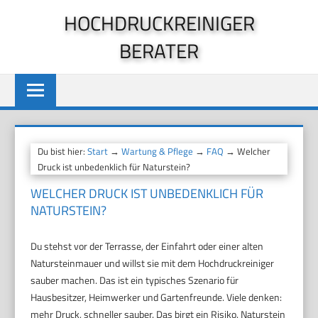
Zum
HOCHDRUCKREINIGER
Inhalt
BERATER
springen
Du bist hier:
Start
→
Wartung & Pflege
→
FAQ
→ Welcher
Druck ist unbedenklich für Naturstein?
WELCHER DRUCK IST UNBEDENKLICH FÜR
NATURSTEIN?
Du stehst vor der Terrasse, der Einfahrt oder einer alten
Natursteinmauer und willst sie mit dem Hochdruckreiniger
sauber machen. Das ist ein typisches Szenario für
Hausbesitzer, Heimwerker und Gartenfreunde. Viele denken:
mehr Druck, schneller sauber. Das birgt ein Risiko. Naturstein