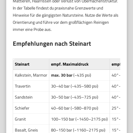
Mattieren, Haarrissen oder Verlust von Oberflächenstruktur.
In der Tabelle findest du praxisnahe Grenzwerte und
Hinweise für die gängigsten Natursteine. Nutze die Werte als
Orientierung und führe vor dem großflächigen Reinigen
immer eine Probe aus.
Empfehlungen nach Steinart
Steinart
empf. Maximaldruck
empf. Düse
Kalkstein, Marmor
max. 30 bar
(~435 psi)
40°–65° (br
Travertin
30–40 bar (~435–580 psi)
40°–65°
Sandstein
30–50 bar (~435–725 psi)
40°–60°
Schiefer
40–60 bar (~580–870 psi)
25°–40°
Granit
100–150 bar (~1450–2175 psi)
15°–25°
Basalt, Gneis
80–150 bar (~1160–2175 psi)
15°–25°