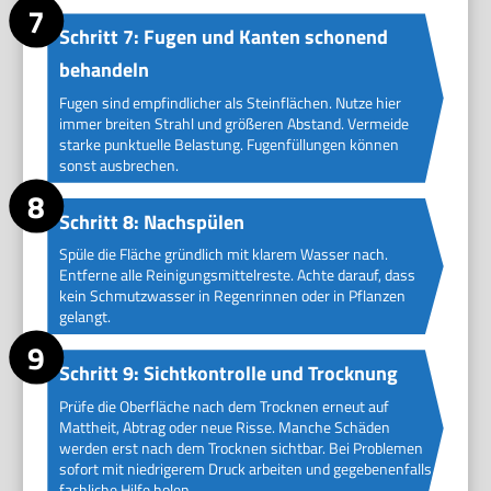
Schritt 7: Fugen und Kanten schonend
behandeln
Fugen sind empfindlicher als Steinflächen. Nutze hier
immer breiten Strahl und größeren Abstand. Vermeide
starke punktuelle Belastung. Fugenfüllungen können
sonst ausbrechen.
Schritt 8: Nachspülen
Spüle die Fläche gründlich mit klarem Wasser nach.
Entferne alle Reinigungsmittelreste. Achte darauf, dass
kein Schmutzwasser in Regenrinnen oder in Pflanzen
gelangt.
Schritt 9: Sichtkontrolle und Trocknung
Prüfe die Oberfläche nach dem Trocknen erneut auf
Mattheit, Abtrag oder neue Risse. Manche Schäden
werden erst nach dem Trocknen sichtbar. Bei Problemen
sofort mit niedrigerem Druck arbeiten und gegebenenfalls
fachliche Hilfe holen.