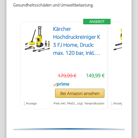
Gesundheitsschäden und Umweltbelastung.
ANGEBOT
Kärcher
Hochdruckreiniger K
3 FJ Home, Druck:
max. 120 bar, Inkl.
Schaumdüse für gut
haftenden Schaum
179,99 €
149,99 €
und höchste
Schmutzlösekraft &
HomeKit, gelb
Bei Amazon ansehen
*
Anzeige
Preis inkl. MwSt., zzgl. Versandkosten
*
Anzeige