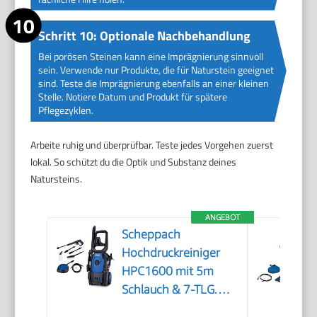
Schritt 10: Optionale Nachbehandlung
Bei porösen Steinen kann eine Imprägnierung sinnvoll
sein. Verwende nur Produkte, die für Naturstein geeignet
sind. Teste die Imprägnierung ebenfalls an einer kleinen
Stelle. Notiere Datum und Produkt für spätere
Pflegezyklen.
Arbeite ruhig und überprüfbar. Teste jedes Vorgehen zuerst
lokal. So schützt du die Optik und Substanz deines
Natursteins.
ANGEBOT
Scheppach
Hochdruckreiniger
HPC1600 mit 5m
Schlauch & 7-TLG.
Zubehör | 135bar