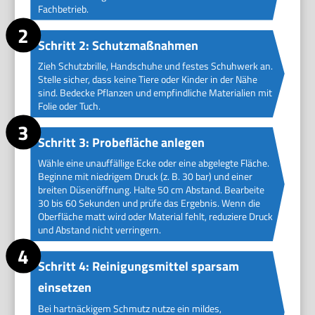
Fachbetrieb.
Schritt 2: Schutzmaßnahmen
Zieh Schutzbrille, Handschuhe und festes Schuhwerk an.
Stelle sicher, dass keine Tiere oder Kinder in der Nähe
sind. Bedecke Pflanzen und empfindliche Materialien mit
Folie oder Tuch.
Schritt 3: Probefläche anlegen
Wähle eine unauffällige Ecke oder eine abgelegte Fläche.
Beginne mit niedrigem Druck (z. B. 30 bar) und einer
breiten Düsenöffnung. Halte 50 cm Abstand. Bearbeite
30 bis 60 Sekunden und prüfe das Ergebnis. Wenn die
Oberfläche matt wird oder Material fehlt, reduziere Druck
und Abstand nicht verringern.
Schritt 4: Reinigungsmittel sparsam
einsetzen
Bei hartnäckigem Schmutz nutze ein mildes,