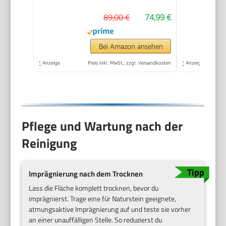
Maximaldruck |
89,00 €
74,99 €
1600W Leistung | 420
L/h Durchflussmenge
| Aluminiumpumpe,
Bei Amazon ansehen
Selbstansaugfunktion
*
Anzeige
Preis inkl. MwSt., zzgl. Versandkosten
*
Anzeige
& Quick-Connect-
System
Pflege und Wartung nach der
Reinigung
Imprägnierung nach dem Trocknen
Lass die Fläche komplett trocknen, bevor du
imprägnierst. Trage eine für Naturstein geeignete,
atmungsaktive Imprägnierung auf und teste sie vorher
an einer unauffälligen Stelle. So reduzierst du