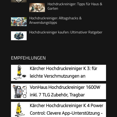
Hochdruckreiniger: Tipps für Haus &
Garten
Hochdruckreiniger: Alltagshacks &
Anwendungstipps
Hochdruckreiniger kaufen: Ultimativer Ratgeber
EMPFEHLUNGEN
Kärcher Hochdruckreiniger K 3: für
leichte Verschmutzungen an
Fahrrädern, Gartenzäunen,
VonHaus Hochdruckreiniger 1600W
Motorrädern & Co. Flächenleistung 25 m²/h. Mit
inkl. 7 TLG Zubehör, Tragbar
Pistole, 6 m Hochdruckschlauch und Vario
Kärcher Hochdruckreiniger K 4 Power
Power-Strahlrohr Gelb
Control: Clevere App-Unterstützung -