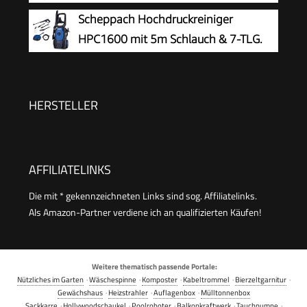
die passende Lösung für stärkere
Scheppach Hochdruckreiniger
Verschmutzungen
HPC1600 mit 5m Schlauch & 7-TLG.
Zubehör | 135bar Maximaldruck |
1600W Leistung | 420 L/h Durchflussmenge |
Aluminiumpumpe, Selbstansaugfunktion &
HERSTELLER
Quick-Connect-System
AFFILIATELINKS
Die mit * gekennzeichneten Links sind sog. Affiliatelinks.
Als Amazon-Partner verdiene ich an qualifizierten Käufen!
Weitere thematisch passende Portale:
Nützliches im Garten
·
Wäschespinne
·
Komposter
·
Kabeltrommel
·
Bierzeltgarnitur
·
Gewächshaus
·
Heizstrahler
·
Auflagenbox
·
Mülltonnenbox
Sackkarre
·
Hollywoodschaukel
·
Poolroboter
·
Balkonkraftwerk
·
Tauchpumpe
·