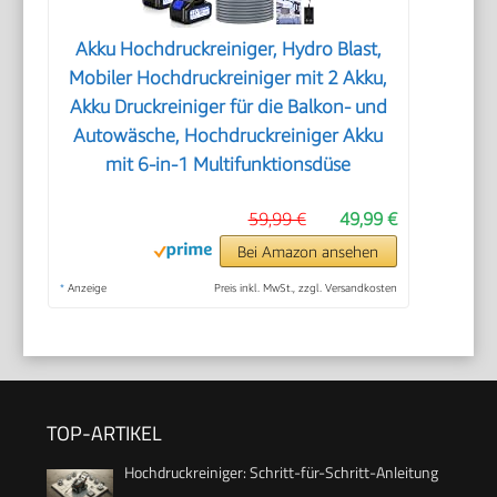
Akku Hochdruckreiniger, Hydro Blast,
Mobiler Hochdruckreiniger mit 2 Akku,
Akku Druckreiniger für die Balkon- und
Autowäsche, Hochdruckreiniger Akku
mit 6-in-1 Multifunktionsdüse
59,99 €
49,99 €
Bei Amazon ansehen
*
Anzeige
Preis inkl. MwSt., zzgl. Versandkosten
TOP-ARTIKEL
Hochdruckreiniger: Schritt-für-Schritt-Anleitung