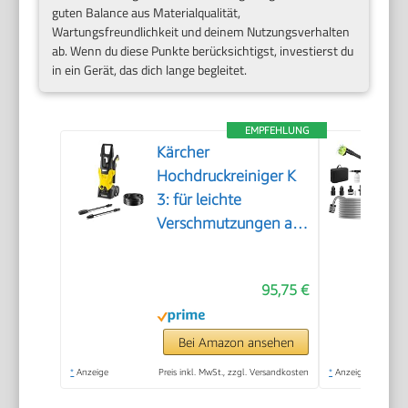
guten Balance aus Materialqualität,
Wartungsfreundlichkeit und deinem Nutzungsverhalten
ab. Wenn du diese Punkte berücksichtigst, investierst du
in ein Gerät, das dich lange begleitet.
EMPFEHLUNG
Kärcher
Hochdruckreiniger K
3: für leichte
Verschmutzungen an
Fahrrädern,
Gartenzäunen,
95,75 €
Motorrädern & Co.
Flächenleistung 25
m²/h. Mit Pistole, 6 m
Bei Amazon ansehen
Hochdruckschlauch
*
Anzeige
Preis inkl. MwSt., zzgl. Versandkosten
*
Anzeige
und Vario Power-