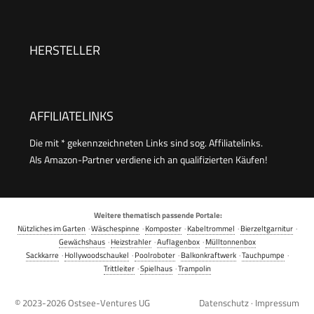
Akku Druckreiniger für die Balkon- und
Autowäsche, Hochdruckreiniger Akku mit 6-in-1
Multifunktionsdüse
HERSTELLER
AFFILIATELINKS
Die mit * gekennzeichneten Links sind sog. Affiliatelinks.
Als Amazon-Partner verdiene ich an qualifizierten Käufen!
Weitere thematisch passende Portale:
Nützliches im Garten
·
Wäschespinne
·
Komposter
·
Kabeltrommel
·
Bierzeltgarnitur
·
Gewächshaus
·
Heizstrahler
·
Auflagenbox
·
Mülltonnenbox
Sackkarre
·
Hollywoodschaukel
·
Poolroboter
·
Balkonkraftwerk
·
Tauchpumpe
·
Trittleiter
·
Spielhaus
·
Trampolin
© 2023-2026
Ostsee-Ventures UG
Datenschutz
·
Impressum