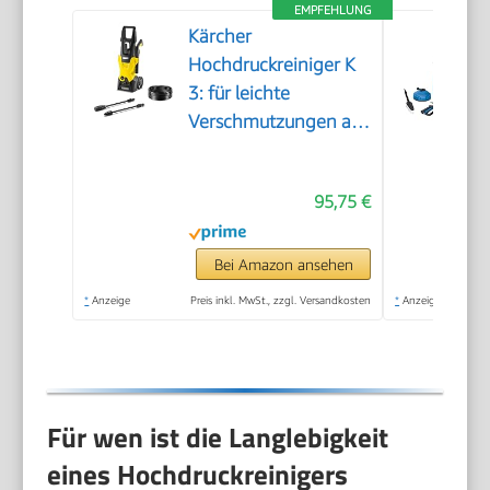
EMPFEHLUNG
Kärcher
Hochdruckreiniger K
3: für leichte
Verschmutzungen an
Fahrrädern,
Gartenzäunen,
95,75 €
Motorrädern & Co.
Flächenleistung 25
m²/h. Mit Pistole, 6 m
Bei Amazon ansehen
Hochdruckschlauch
*
Anzeige
Preis inkl. MwSt., zzgl. Versandkosten
*
Anzeige
und Vario Power-
Strahlrohr Gelb
Für wen ist die Langlebigkeit
eines Hochdruckreinigers