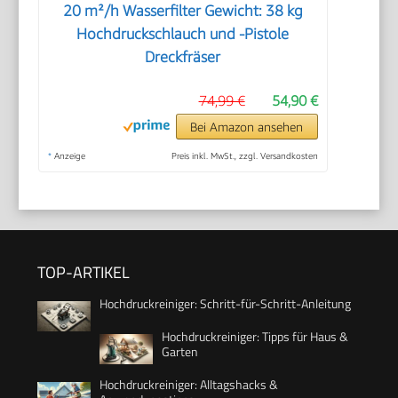
20 m²/h Wasserfilter Gewicht: 38 kg
Hochdruckschlauch und -Pistole
Dreckfräser
74,99 €
54,90 €
Bei Amazon ansehen
*
Anzeige
Preis inkl. MwSt., zzgl. Versandkosten
TOP-ARTIKEL
Hochdruckreiniger: Schritt-für-Schritt-Anleitung
Hochdruckreiniger: Tipps für Haus &
Garten
Hochdruckreiniger: Alltagshacks &