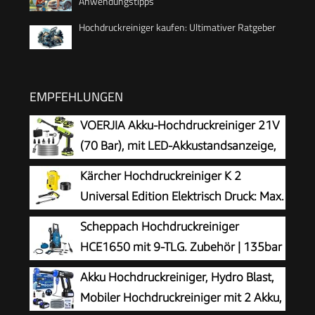
Anwendungstipps
Hochdruckreiniger kaufen: Ultimativer Ratgeber
EMPFEHLUNGEN
VOERJIA Akku-Hochdruckreiniger 21V
(70 Bar), mit LED-Akkustandsanzeige,
2X 4,0 Ah Akkus, 400 L/h, 6-in-1 Düse
Kärcher Hochdruckreiniger K 2
für Auto, Fahrrad, Terrasse & Camping, Grün
Universal Edition Elektrisch Druck: Max.
110 bar Fördermenge: 360 l/h
Scheppach Hochdruckreiniger
Flächenleistung: 20 m²/h Wasserfilter Gewicht:
HCE1650 mit 9-TLG. Zubehör | 135bar
38 kg Hochdruckschlauch und -Pistole
| 5m Hochdruckschlauch | max.
Akku Hochdruckreiniger, Hydro Blast,
Dreckfräser
Fördermenge: 408 L/h | Quick Connect System |
Mobiler Hochdruckreiniger mit 2 Akku,
Ansaugfunktion & Reinigungsmitteltank