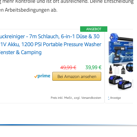
g mehr Kontrolle und ist oft ausreichend. Deine Entscheidung
en Arbeitsbedingungen ab.
ANGEBOT
ckreiniger - 7m Schlauch, 6-in-1 Düse & 30
21V Akku, 1200 PSI Portable Pressure Washer
 Fenster & Camping
❯
49,99 €
39,99 €
Bei Amazon ansehen
Preis inkl. MwSt., zzgl. Versandkosten
*
Anzeige