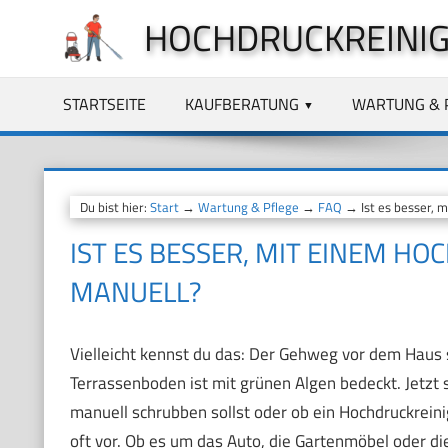
Zum
HOCHDRUCKREINIG
Inhalt
springen
STARTSEITE
KAUFBERATUNG
WARTUNG & 
Du bist hier:
Start
→
Wartung & Pflege
→
FAQ
→ Ist es besser, m
IST ES BESSER, MIT EINEM HO
MANUELL?
Vielleicht kennst du das: Der Gehweg vor dem Haus 
Terrassenboden ist mit grünen Algen bedeckt. Jetzt s
manuell schrubben sollst oder ob ein Hochdruckrein
oft vor. Ob es um das Auto, die Gartenmöbel oder di