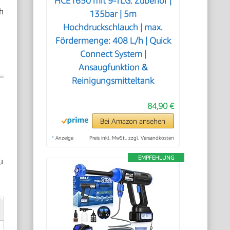
HCE1650 mit 9-TLG. Zubehör |
h
135bar | 5m
Hochdruckschlauch | max.
Fördermenge: 408 L/h | Quick
Connect System |
Ansaugfunktion &
Reinigungsmitteltank
84,90 €
Bei Amazon ansehen
*
Anzeige
Preis inkl. MwSt., zzgl. Versandkosten
EMPFEHLUNG
u