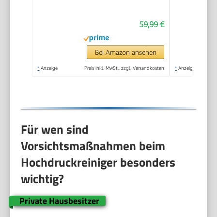
mit 2 Akku, Akku
Druckreiniger für die
59,99 €
Balkon- und
Autowäsche,
Hochdruckreiniger
Bei Amazon ansehen
Akku mit 6-in-1
*
Anzeige
Preis inkl. MwSt., zzgl. Versandkosten
*
Anzeige
Multifunktionsdüse
Für wen sind
Vorsichtsmaßnahmen beim
Hochdruckreiniger besonders
wichtig?
Private Hausbesitzer