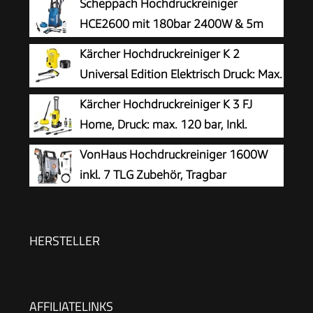
Scheppach Hochdruckreiniger
HCE2600 mit 180bar 2400W & 5m
Hochdruckschlauch
Kärcher Hochdruckreiniger K 2
Universal Edition Elektrisch Druck: Max.
110 bar Fördermenge: 360 l/h
Kärcher Hochdruckreiniger K 3 FJ
Flächenleistung: 20 m²/h Wasserfilter Gewicht:
Home, Druck: max. 120 bar, Inkl.
38 kg Hochdruckschlauch und -Pistole
Schaumdüse für gut haftenden
VonHaus Hochdruckreiniger 1600W
Dreckfräser
Schaum und höchste Schmutzlösekraft &
inkl. 7 TLG Zubehör, Tragbar
HomeKit, gelb
HERSTELLER
AFFILIATELINKS