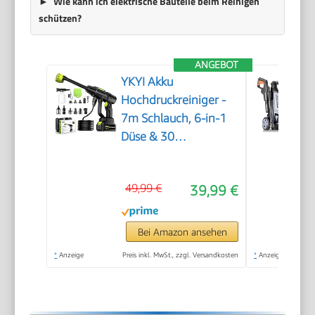
Wie kann ich elektrische Bauteile beim Reinigen
schützen?
ANGEBOT
YKYI Akku
Hochdruckreiniger -
7m Schlauch, 6-in-1
Düse & 30
Druckstufen, mit 21V
Akku, 1200 PSI
49,99 €
39,99 €
Portable Pressure
Washer für Auto,
Garten, Fenster &
Bei Amazon ansehen
Camping
*
Anzeige
Preis inkl. MwSt., zzgl. Versandkosten
*
Anzeige