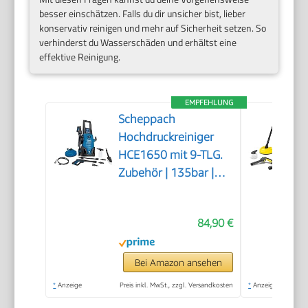
besser einschätzen. Falls du dir unsicher bist, lieber
konservativ reinigen und mehr auf Sicherheit setzen. So
verhinderst du Wasserschäden und erhältst eine
effektive Reinigung.
EMPFEHLUNG
Scheppach
Hochdruckreiniger
HCE1650 mit 9-TLG.
Zubehör | 135bar |
5m
Hochdruckschlauch |
84,90 €
max. Fördermenge:
408 L/h | Quick
Connect System |
Bei Amazon ansehen
Ansaugfunktion &
*
Anzeige
Preis inkl. MwSt., zzgl. Versandkosten
*
Anzeige
Reinigungsmitteltank