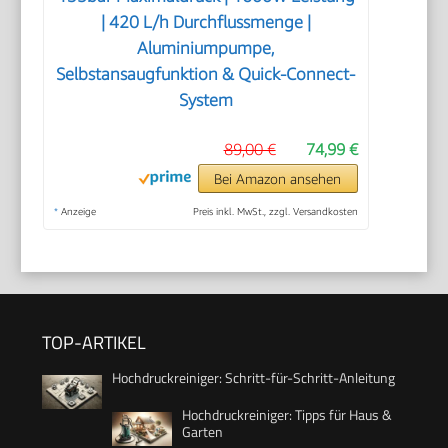
| 420 L/h Durchflussmenge |
Aluminiumpumpe,
Selbstansaugfunktion & Quick-Connect-
System
89,00 €
74,99 €
Bei Amazon ansehen
*
Anzeige
Preis inkl. MwSt., zzgl. Versandkosten
TOP-ARTIKEL
Hochdruckreiniger: Schritt-für-Schritt-Anleitung
Hochdruckreiniger: Tipps für Haus &
Garten