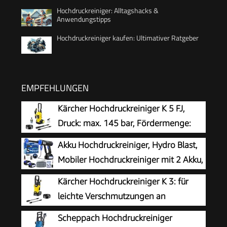
Hochdruckreiniger: Alltagshacks &
Anwendungstipps
Hochdruckreiniger kaufen: Ultimativer Ratgeber
EMPFEHLUNGEN
Kärcher Hochdruckreiniger K 5 FJ,
Druck: max. 145 bar, Fördermenge:
500 l/h, Flächenleistung: 40 m²/h,
Akku Hochdruckreiniger, Hydro Blast,
Wasserfilter, Gewicht: 6,3 kg, HD-
Mobiler Hochdruckreiniger mit 2 Akku,
Pistole,Dreckfräser, Vario Power Jet,
Akku Druckreiniger für die Balkon- und
Kärcher Hochdruckreiniger K 3: für
Schaumdüse
Autowäsche, Hochdruckreiniger Akku mit 6-in-1
leichte Verschmutzungen an
Multifunktionsdüse
Fahrrädern, Gartenzäunen,
Scheppach Hochdruckreiniger
Motorrädern & Co. Flächenleistung 25 m²/h. Mit