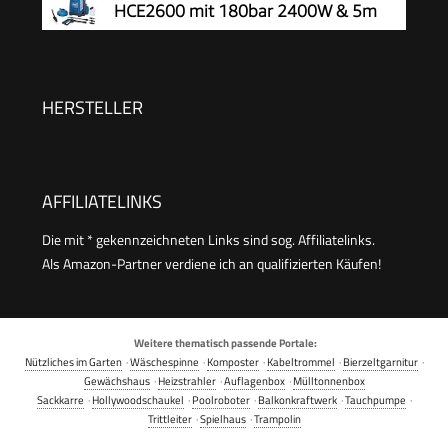
HCE2600 mit 180bar 2400W & 5m
Pistole, 6 m Hochdruckschlauch und Vario
Hochdruckschlauch
Power-Strahlrohr Gelb
HERSTELLER
AFFILIATELINKS
Die mit * gekennzeichneten Links sind sog. Affiliatelinks.
Als Amazon-Partner verdiene ich an qualifizierten Käufen!
Weitere thematisch passende Portale:
Nützliches im Garten
·
Wäschespinne
·
Komposter
·
Kabeltrommel
·
Bierzeltgarnitur
·
Gewächshaus
·
Heizstrahler
·
Auflagenbox
·
Mülltonnenbox
Sackkarre
·
Hollywoodschaukel
·
Poolroboter
·
Balkonkraftwerk
·
Tauchpumpe
·
Trittleiter
·
Spielhaus
·
Trampolin