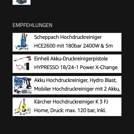
EMPFEHLUNGEN
Scheppach Hochdruckreiniger
HCE2600 mit 180bar 2400W & 5m
Hochdruckschlauch
Einhell Akku-Druckreinigerpistole
HYPRESSO 18/24-1 Power X-Change
(18 V, 24 bar, Mobile Reinigung und
Akku Hochdruckreiniger, Hydro Blast,
Bewässerung, 240 L/h, inkl. Zubehör, ohne Akku
Mobiler Hochdruckreiniger mit 2 Akku,
& Ladegerät)
Akku Druckreiniger für die Balkon- und
Kärcher Hochdruckreiniger K 3 FJ
Autowäsche, Hochdruckreiniger Akku mit 6-in-1
Home, Druck: max. 120 bar, Inkl.
Multifunktionsdüse
Schaumdüse für gut haftenden
Schaum und höchste Schmutzlösekraft &