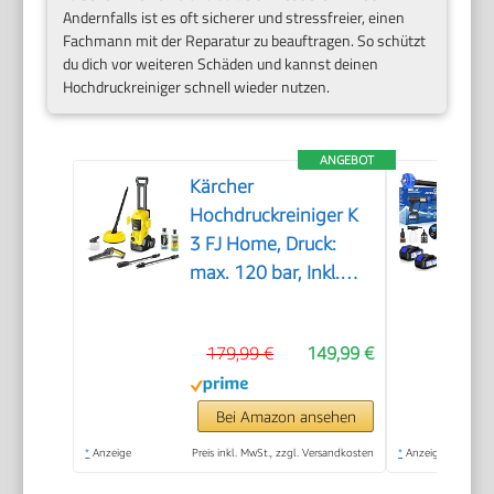
Andernfalls ist es oft sicherer und stressfreier, einen
Fachmann mit der Reparatur zu beauftragen. So schützt
du dich vor weiteren Schäden und kannst deinen
Hochdruckreiniger schnell wieder nutzen.
ANGEBOT
Kärcher
Hochdruckreiniger K
3 FJ Home, Druck:
max. 120 bar, Inkl.
Schaumdüse für gut
haftenden Schaum
179,99 €
149,99 €
und höchste
Schmutzlösekraft &
HomeKit, gelb
Bei Amazon ansehen
*
Anzeige
Preis inkl. MwSt., zzgl. Versandkosten
*
Anzeige