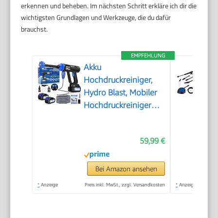
erkennen und beheben. Im nächsten Schritt erkläre ich dir die
wichtigsten Grundlagen und Werkzeuge, die du dafür
brauchst.
EMPFEHLUNG
Akku
Hochdruckreiniger,
Hydro Blast, Mobiler
Hochdruckreiniger
mit 2 Akku, Akku
Druckreiniger für die
59,99 €
Balkon- und
Autowäsche,
Hochdruckreiniger
Bei Amazon ansehen
Akku mit 6-in-1
*
Anzeige
Preis inkl. MwSt., zzgl. Versandkosten
*
Anzeige
Multifunktionsdüse