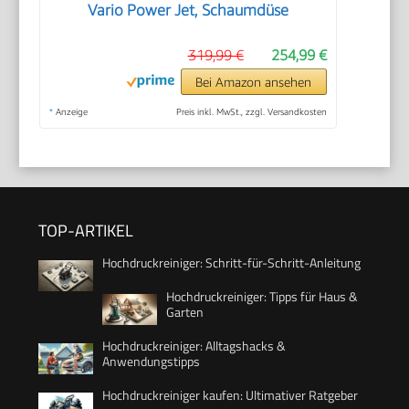
Vario Power Jet, Schaumdüse
319,99 €
254,99 €
Bei Amazon ansehen
*
Anzeige
Preis inkl. MwSt., zzgl. Versandkosten
TOP-ARTIKEL
Hochdruckreiniger: Schritt-für-Schritt-Anleitung
Hochdruckreiniger: Tipps für Haus &
Garten
Hochdruckreiniger: Alltagshacks &
Anwendungstipps
Hochdruckreiniger kaufen: Ultimativer Ratgeber