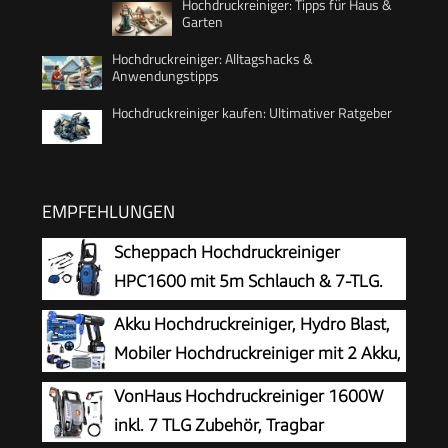
Hochdruckreiniger: Tipps für Haus &
Garten
Hochdruckreiniger: Alltagshacks &
Anwendungstipps
Hochdruckreiniger kaufen: Ultimativer Ratgeber
EMPFEHLUNGEN
Scheppach Hochdruckreiniger
HPC1600 mit 5m Schlauch & 7-TLG.
Zubehör | 135bar Maximaldruck |
Akku Hochdruckreiniger, Hydro Blast,
1600W Leistung | 420 L/h Durchflussmenge |
Mobiler Hochdruckreiniger mit 2 Akku,
Aluminiumpumpe, Selbstansaugfunktion &
Akku Druckreiniger für die Balkon- und
VonHaus Hochdruckreiniger 1600W
Quick-Connect-System
Autowäsche, Hochdruckreiniger Akku mit 6-in-1
inkl. 7 TLG Zubehör, Tragbar
Multifunktionsdüse