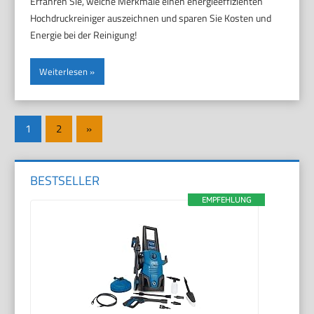
Erfahren Sie, welche Merkmale einen energieeffizienten
Hochdruckreiniger auszeichnen und sparen Sie Kosten und
Energie bei der Reinigung!
Weiterlesen
1
2
Nächste
»
Seitennummerierung
Beiträge
der
BESTSELLER
Beiträge
EMPFEHLUNG