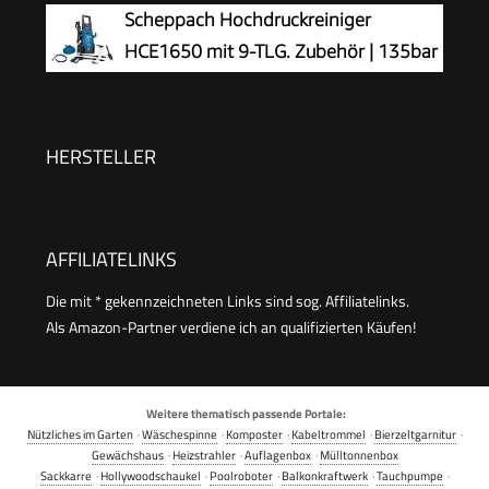
Scheppach Hochdruckreiniger
HCE1650 mit 9-TLG. Zubehör | 135bar
| 5m Hochdruckschlauch | max.
Fördermenge: 408 L/h | Quick Connect System |
Ansaugfunktion & Reinigungsmitteltank
HERSTELLER
AFFILIATELINKS
Die mit * gekennzeichneten Links sind sog. Affiliatelinks.
Als Amazon-Partner verdiene ich an qualifizierten Käufen!
Weitere thematisch passende Portale:
Nützliches im Garten
·
Wäschespinne
·
Komposter
·
Kabeltrommel
·
Bierzeltgarnitur
·
Gewächshaus
·
Heizstrahler
·
Auflagenbox
·
Mülltonnenbox
Sackkarre
·
Hollywoodschaukel
·
Poolroboter
·
Balkonkraftwerk
·
Tauchpumpe
·