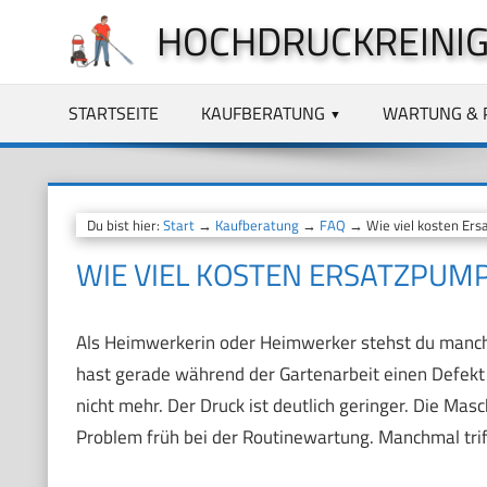
Zum
HOCHDRUCKREINIG
Inhalt
springen
STARTSEITE
KAUFBERATUNG
WARTUNG & 
Du bist hier:
Start
→
Kaufberatung
→
FAQ
→ Wie viel kosten Er
WIE VIEL KOSTEN ERSATZPU
Als Heimwerkerin oder Heimwerker stehst du manchm
hast gerade während der Gartenarbeit einen Defekt e
nicht mehr. Der Druck ist deutlich geringer. Die Ma
Problem früh bei der Routinewartung. Manchmal triff