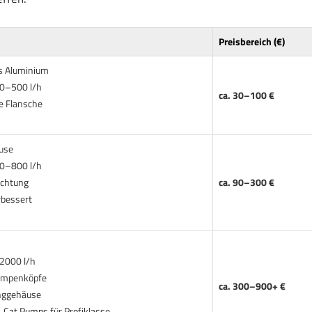
Preisbereich (€)
s Aluminium
00–500 l/h
ca. 30–100 €
e Flansche
use
00–800 l/h
ichtung
ca. 90–300 €
rbessert
2000 l/h
Pumpenköpfe
ca. 300–900+ €
inggehäuse
, Cat Pumps für Profiklasse