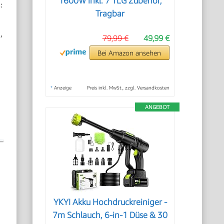
1600W inkl. 7 TLG Zubehör,
:
Tragbar
,
79,99 €
49,99 €
Bei Amazon ansehen
*
Anzeige
Preis inkl. MwSt., zzgl. Versandkosten
u
ANGEBOT
YKYI Akku Hochdruckreiniger -
7m Schlauch, 6-in-1 Düse & 30