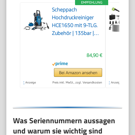
EMPFEHLUNG
Scheppach
Hochdruckreiniger
HCE1650 mit 9-TLG.
Zubehör | 135bar |
5m
Hochdruckschlauch |
84,90 €
max. Fördermenge:
408 L/h | Quick
Connect System |
Bei Amazon ansehen
Ansaugfunktion &
*
Anzeige
Preis inkl. MwSt., zzgl. Versandkosten
*
Anzeige
Reinigungsmitteltank
Was Seriennummern aussagen
und warum sie wichtig sind