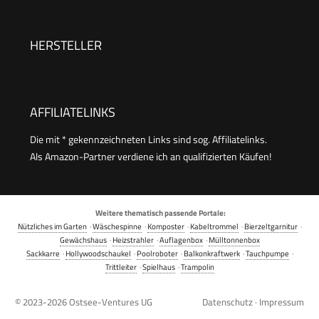
Power-Strahlrohr Gelb
Verschmutzungen
HERSTELLER
AFFILIATELINKS
Die mit * gekennzeichneten Links sind sog. Affiliatelinks.
Als Amazon-Partner verdiene ich an qualifizierten Käufen!
Weitere thematisch passende Portale:
Nützliches im Garten
·
Wäschespinne
·
Komposter
·
Kabeltrommel
·
Bierzeltgarnitur
·
Gewächshaus
·
Heizstrahler
·
Auflagenbox
·
Mülltonnenbox
Sackkarre
·
Hollywoodschaukel
·
Poolroboter
·
Balkonkraftwerk
·
Tauchpumpe
·
Trittleiter
·
Spielhaus
·
Trampolin
© 2023-2026
Ostsee-Ventures UG
Datenschutz
·
Impressum