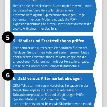
Besuche die Herstellerseite. Suche nach Ersatzteil- oder
Serviceseiten. Viele Hersteller bieten einen
Ersatzteilkatalog mit Explosionszeichnungen. Trage
Seriennummer oder Modell ein. Lade die PDF-
Explosionszeichnung herunter. Dort findest du meist die
exakte Artikelnummer des Teils.
5. Händler und Ersatzteilshops prüfen
Fachhändler und autorisierte Werkstätten führen oft
Teilelager. Sende ihnen Foto und Seriennummer. Nutze
spezialisierte Ersatzteilshops im Netz. Vergleiche die
angebotenen Teilenummern mit der Herstellerangabe.
Frage beim Händler nach Kompatibilitätsdetails.
6. OEM versus Aftermarket abwägen
OEM-Teile stammen vom Hersteller. Sie passen in der
Regel ohne Anpassung. Aftermarket-Teile sind
Drittanbieterprodukte. Sie sind oft günstiger. Prüfe
Qualität, Material und Prüfzeichen. Bei
sicherheitsrelevanten Teilen wie Sicherheitsventilen oder