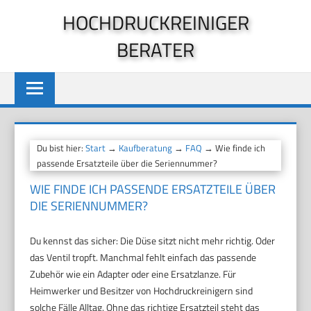
Zum
HOCHDRUCKREINIGER
Inhalt
BERATER
springen
Du bist hier:
Start
→
Kaufberatung
→
FAQ
→ Wie finde ich
passende Ersatzteile über die Seriennummer?
WIE FINDE ICH PASSENDE ERSATZTEILE ÜBER
DIE SERIENNUMMER?
Du kennst das sicher: Die Düse sitzt nicht mehr richtig. Oder
das Ventil tropft. Manchmal fehlt einfach das passende
Zubehör wie ein Adapter oder eine Ersatzlanze. Für
Heimwerker und Besitzer von Hochdruckreinigern sind
solche Fälle Alltag. Ohne das richtige Ersatzteil steht das