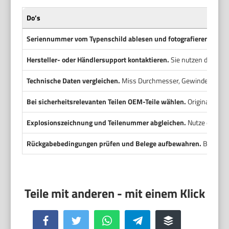
Do’s
Seriennummer vom Typenschild ablesen und fotografieren.
Notie
Hersteller- oder Händlersupport kontaktieren.
Sie nutzen die Seri
Technische Daten vergleichen.
Miss Durchmesser, Gewinde und Ansch
Bei sicherheitsrelevanten Teilen OEM-Teile wählen.
Originalteile
Explosionszeichnung und Teilenummer abgleichen.
Nutze die Her
Rückgabebedingungen prüfen und Belege aufbewahren.
Bewahre 
Facebook
Twitter
WhatsApp
Telegram
Buffer