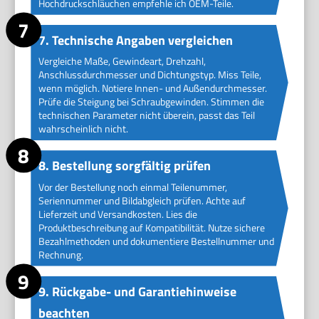
Hochdruckschläuchen empfehle ich OEM-Teile.
7. Technische Angaben vergleichen
Vergleiche Maße, Gewindeart, Drehzahl,
Anschlussdurchmesser und Dichtungstyp. Miss Teile,
wenn möglich. Notiere Innen- und Außendurchmesser.
Prüfe die Steigung bei Schraubgewinden. Stimmen die
technischen Parameter nicht überein, passt das Teil
wahrscheinlich nicht.
8. Bestellung sorgfältig prüfen
Vor der Bestellung noch einmal Teilenummer,
Seriennummer und Bildabgleich prüfen. Achte auf
Lieferzeit und Versandkosten. Lies die
Produktbeschreibung auf Kompatibilität. Nutze sichere
Bezahlmethoden und dokumentiere Bestellnummer und
Rechnung.
9. Rückgabe- und Garantiehinweise
beachten