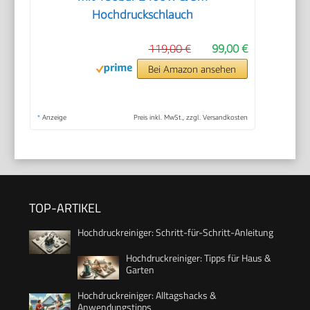
Hochdruckschlauch
119,00 €
99,00 €
Bei Amazon ansehen
*
Anzeige
Preis inkl. MwSt., zzgl. Versandkosten
TOP-ARTIKEL
Hochdruckreiniger: Schritt-für-Schritt-Anleitung
Hochdruckreiniger: Tipps für Haus &
Garten
Hochdruckreiniger: Alltagshacks &
Anwendungstipps