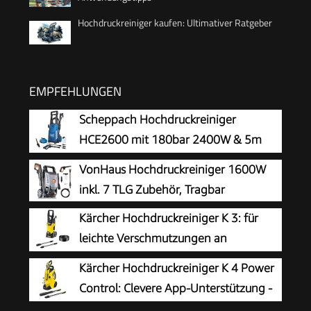
Hochdruckreiniger kaufen: Ultimativer Ratgeber
EMPFEHLUNGEN
Scheppach Hochdruckreiniger
HCE2600 mit 180bar 2400W & 5m
Hochdruckschlauch
VonHaus Hochdruckreiniger 1600W
inkl. 7 TLG Zubehör, Tragbar
Kärcher Hochdruckreiniger K 3: für
leichte Verschmutzungen an
Fahrrädern, Gartenzäunen,
Kärcher Hochdruckreiniger K 4 Power
Motorrädern & Co. Flächenleistung 25 m²/h. Mit
Control: Clevere App-Unterstützung -
Pistole, 6 m Hochdruckschlauch und Vario
die passende Lösung für stärkere