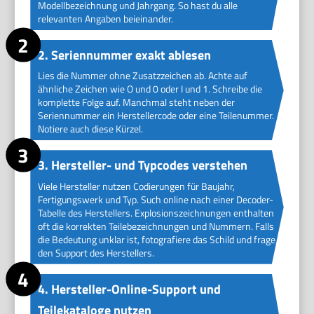
Modellbezeichnung und Jahrgang. So hast du alle
relevanten Angaben beieinander.
2. Seriennummer exakt ablesen
Lies die Nummer ohne Zusatzzeichen ab. Achte auf
ähnliche Zeichen wie O und 0 oder I und 1. Schreibe die
komplette Folge auf. Manchmal steht neben der
Seriennummer ein Herstellercode oder eine Teilenummer.
Notiere auch diese Kürzel.
3. Hersteller- und Typcodes verstehen
Viele Hersteller nutzen Codierungen für Baujahr,
Fertigungswerk und Typ. Such online nach einer Decoder-
Tabelle des Herstellers. Explosionszeichnungen enthalten
oft die korrekten Teilebezeichnungen und Nummern. Falls
die Bedeutung unklar ist, fotografiere das Schild und frage
den Support des Herstellers.
4. Hersteller-Online-Support und
Teilekataloge nutzen