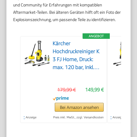
und Community für Erfahrungen mit kompatiblen
Aftermarket-Teilen. Bei älteren Geräten hilft oft ein Foto der
Explosionszeichnung, um passende Teile zu identifizieren.
ANGEBOT
Kärcher
Hochdruckreiniger K
3 FJ Home, Druck:
max. 120 bar, Inkl.
Schaumdüse für gut
haftenden Schaum
179,99 €
149,99 €
und höchste
Schmutzlösekraft &
HomeKit, gelb
Bei Amazon ansehen
*
Anzeige
Preis inkl. MwSt., zzgl. Versandkosten
*
Anzeige