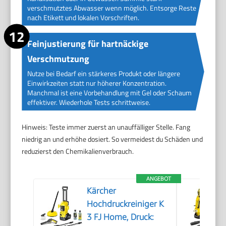
verschmutztes Abwasser wenn möglich. Entsorge Reste
nach Etikett und lokalen Vorschriften.
Feinjustierung für hartnäckige
Verschmutzung
Nutze bei Bedarf ein stärkeres Produkt oder längere
Einwirkzeiten statt nur höherer Konzentration.
Manchmal ist eine Vorbehandlung mit Gel oder Schaum
effektiver. Wiederhole Tests schrittweise.
Hinweis: Teste immer zuerst an unauffälliger Stelle. Fang
niedrig an und erhöhe dosiert. So vermeidest du Schäden und
reduzierst den Chemikalienverbrauch.
ANGEBOT
Kärcher
Hochdruckreiniger K
3 FJ Home, Druck: