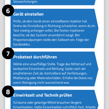
Verwechslungen.
Gerät einstellen
Prüfe, ob dein Gerät einen einstellbaren Injektor hat.
Drehe die Einstellung in Richtung schwächer, wenn du im
Test niedrig anfangen willst. Bei festen Injektoren
beachte, ob das System unverdünnt saugt. Bei
Proportionalpumpen stelle den Sollwert ein. Folge der
Gerätedoku.
Probetest durchführen
Wähle eine unauffällige Stelle. Trage das Mittel auf und
beobachte Einwirkzeit und Wirkung. Spüle nach der
empfohlenen Zeit ab. Kontrolliere auf Verfärbungen,
Mattierung oder Materialschäden. Erhöhe die Dosis nur,
wenn Reinigung nicht ausreichend war.
Einwirkzeit und Technik prüfen
Schäume oder gelartige Mittel brauchen längere
Einwirkzeiten. Halte Einwirkzeiten schriftlich fest. Arbeite