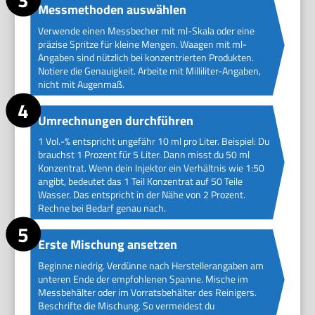
Messmethoden auswählen
Verwende einen Messbecher mit ml-Skala oder eine
präzise Spritze für kleine Mengen. Waagen mit ml-
Angaben sind nützlich bei konzentrierten Produkten.
Notiere die Genauigkeit. Arbeite mit Milliliter-Angaben,
nicht mit Augenmaß.
Umrechnungen durchführen
1 Vol.-% entspricht ungefähr 10 ml pro Liter. Beispiel: Du
brauchst 1 Prozent für 5 Liter. Dann misst du 50 ml
Konzentrat. Wenn dein Injektor ein Verhältnis wie 1:50
angibt, bedeutet das 1 Teil Konzentrat auf 50 Teile
Wasser. Das entspricht in der Nähe von 2 Prozent.
Rechne bei Bedarf genau nach.
Erste Mischung ansetzen
Beginne niedrig. Verdünne nach Herstellerangaben am
unteren Ende der empfohlenen Spanne. Mische im
Messbehälter oder im Vorratsbehälter des Reinigers.
Beschrifte die Mischung. So vermeidest du