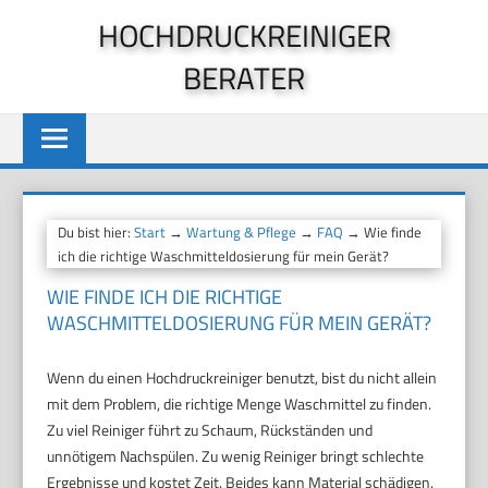
Zum
HOCHDRUCKREINIGER
Inhalt
BERATER
springen
Du bist hier:
Start
→
Wartung & Pflege
→
FAQ
→ Wie finde
ich die richtige Waschmitteldosierung für mein Gerät?
WIE FINDE ICH DIE RICHTIGE
WASCHMITTELDOSIERUNG FÜR MEIN GERÄT?
Wenn du einen Hochdruckreiniger benutzt, bist du nicht allein
mit dem Problem, die richtige Menge Waschmittel zu finden.
Zu viel Reiniger führt zu Schaum, Rückständen und
unnötigem Nachspülen. Zu wenig Reiniger bringt schlechte
Ergebnisse und kostet Zeit. Beides kann Material schädigen.