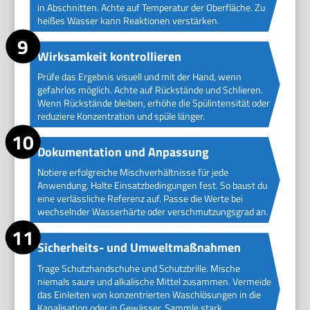
in Abschnitten. Achte auf Temperatur der Oberfläche. Zu
heißes Wasser kann Reaktionen verstärken.
Wirksamkeit kontrollieren
Prüfe das Ergebnis visuell und mit der Hand, wenn
gefahrlos möglich. Achte auf Rückstände und Schlieren.
Wenn Rückstände bleiben, erhöhe die Spülintensität oder
reduziere Konzentration und spüle länger.
Dokumentation und Anpassung
Notiere erfolgreiche Mischverhältnisse für jede
Anwendung. Halte Einsatzbedingungen fest. So baust du
eine verlässliche Referenz auf. Passe die Werte bei
wechselnder Wasserhärte oder verschmutzungsgrad an.
Sicherheits- und Umweltmaßnahmen
Trage Schutzhandschuhe und Schutzbrille. Mische
niemals saure und alkalische Mittel zusammen. Vermeide
das Einleiten von konzentrierten Waschlösungen in die
Kanalisation oder in Gewässer. Sammle stark