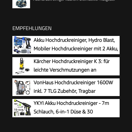
EMPFEHLUNGEN
Akku Hochdruckreiniger, Hydro Blast,
Mobiler Hochdruckreiniger mit 2 Akku,
Akku Druckreiniger für die Balkon- und
Kärcher Hochdruckreiniger K 3: für
Autowäsche, Hochdruckreiniger Akku mit 6-in-1
leichte Verschmutzungen an
Multifunktionsdüse
Fahrrädern, Gartenzäunen,
VonHaus Hochdruckreiniger 1600W
Motorrädern & Co. Flächenleistung 25 m²/h. Mit
inkl. 7 TLG Zubehör, Tragbar
Pistole, 6 m Hochdruckschlauch und Vario
YKYI Akku Hochdruckreiniger - 7m
Power-Strahlrohr Gelb
Schlauch, 6-in-1 Düse & 30
Druckstufen, mit 21V Akku, 1200 PSI
Portable Pressure Washer für Auto, Garten,