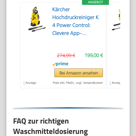
ANGEBOT
Kärcher
Hochdruckreiniger K
4 Power Control:
Clevere App-
Unterstützung - die
passende Lösung für
274,99 €
199,00 €
stärkere
Verschmutzungen
Bei Amazon ansehen
*
Anzeige
Preis inkl. MwSt., zzgl. Versandkosten
*
Anzeige
FAQ zur richtigen
Waschmitteldosierung