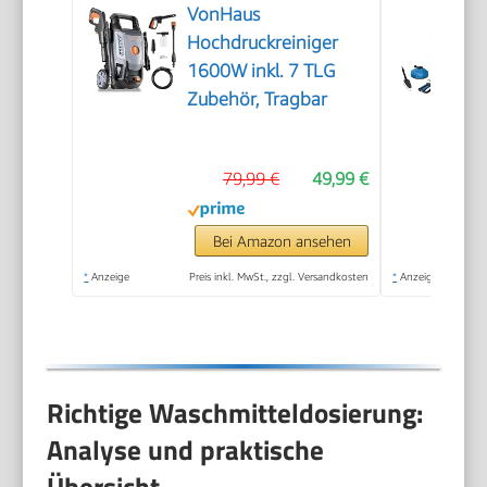
VonHaus
Hochdruckreiniger
1600W inkl. 7 TLG
Zubehör, Tragbar
79,99 €
49,99 €
Bei Amazon ansehen
*
Anzeige
Preis inkl. MwSt., zzgl. Versandkosten
*
Anzeige
Richtige Waschmitteldosierung:
Analyse und praktische