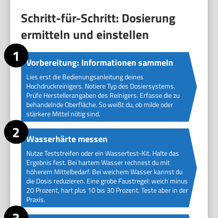
Schritt-für-Schritt: Dosierung
ermitteln und einstellen
Vorbereitung: Informationen sammeln
Lies erst die Bedienungsanleitung deines
Hochdruckreinigers. Notiere Typ des Dosiersystems.
Prüfe Herstellerangaben des Reinigers. Erfasse die zu
behandelnde Oberfläche. So weißt du, ob milde oder
stärkere Mittel nötig sind.
Wasserhärte messen
Nutze Teststreifen oder ein Wassertest-Kit. Halte das
Ergebnis fest. Bei hartem Wasser rechnest du mit
höherem Mittelbedarf. Bei weichem Wasser kannst du
die Dosis reduzieren. Eine grobe Faustregel: weich minus
20 Prozent, hart plus 10 bis 30 Prozent. Teste aber in der
Praxis.