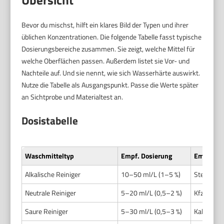
Übersicht
Bevor du mischst, hilft ein klares Bild der Typen und ihrer
üblichen Konzentrationen. Die folgende Tabelle fasst typische
Dosierungsbereiche zusammen. Sie zeigt, welche Mittel für
welche Oberflächen passen. Außerdem listet sie Vor- und
Nachteile auf. Und sie nennt, wie sich Wasserhärte auswirkt.
Nutze die Tabelle als Ausgangspunkt. Passe die Werte später
an Sichtprobe und Materialtest an.
Dosistabelle
Waschmitteltyp
Empf. Dosierung
Empfohle
Alkalische Reiniger
10–50 ml/L (1–5 %)
Stein, Pf
Neutrale Reiniger
5–20 ml/L (0,5–2 %)
Kfz-Lack, 
Saure Reiniger
5–30 ml/L (0,5–3 %)
Kalk, Rost