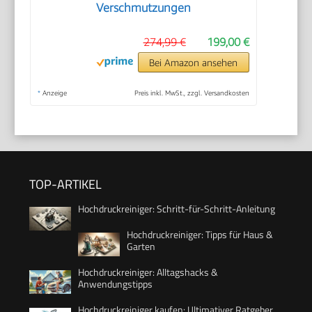
Verschmutzungen
274,99 €
199,00 €
Bei Amazon ansehen
*
Anzeige
Preis inkl. MwSt., zzgl. Versandkosten
TOP-ARTIKEL
Hochdruckreiniger: Schritt-für-Schritt-Anleitung
Hochdruckreiniger: Tipps für Haus &
Garten
Hochdruckreiniger: Alltagshacks &
Anwendungstipps
Hochdruckreiniger kaufen: Ultimativer Ratgeber