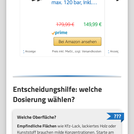
max. 120 bar, Inkl.
Schaumdüse für gut
haftenden Schaum
179,99 €
149,99 €
und höchste
Schmutzlösekraft &
HomeKit, gelb
Bei Amazon ansehen
*
Anzeige
Preis inkl. MwSt., zzgl. Versandkosten
*
Anzeige
Entscheidungshilfe: welche
Dosierung wählen?
Welche Oberfläche?
Empfindliche Flächen
wie Kfz-Lack, lackiertes Holz oder
Kunststoff brauchen milde Konzentrationen. Starte am