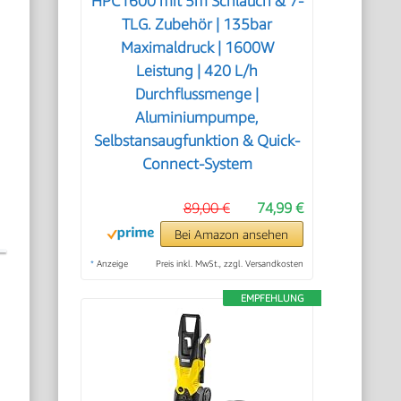
HPC1600 mit 5m Schlauch & 7-
TLG. Zubehör | 135bar
Maximaldruck | 1600W
Leistung | 420 L/h
Durchflussmenge |
Aluminiumpumpe,
Selbstansaugfunktion & Quick-
Connect-System
89,00 €
74,99 €
Bei Amazon ansehen
*
Anzeige
Preis inkl. MwSt., zzgl. Versandkosten
EMPFEHLUNG