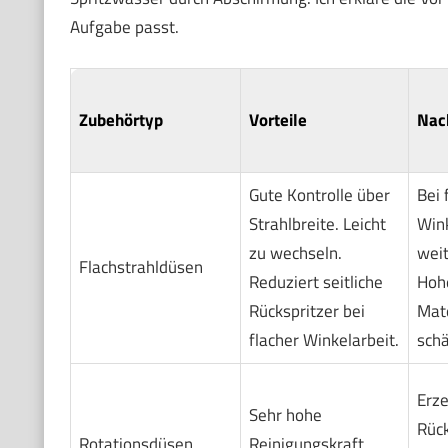
Aufgabe passt.
Zubehörtyp
Vorteile
Nac
Gute Kontrolle über
Bei 
Strahlbreite. Leicht
Win
zu wechseln.
weit
Flachstrahldüsen
Reduziert seitliche
Hoh
Rückspritzer bei
Mate
flacher Winkelarbeit.
schä
Erze
Sehr hohe
Rück
Rotationsdüsen
Reinigungskraft.