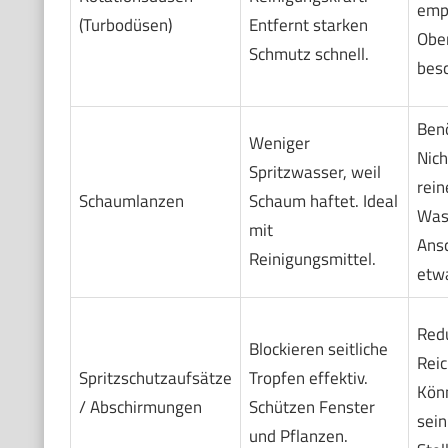
empf
(Turbodüsen)
Entfernt starken
Obe
Schmutz schnell.
bes
Benö
Weniger
Nich
Spritzwasser, weil
rein
Schaumlanzen
Schaum haftet. Ideal
Was
mit
Ans
Reinigungsmittel.
etwa
Red
Blockieren seitliche
Reic
Spritzschutzaufsätze
Tropfen effektiv.
Könn
/ Abschirmungen
Schützen Fenster
sein
und Pflanzen.