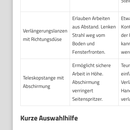
Stel
Erlauben Arbeiten
Etw
aus Abstand. Lenken
Kont
Verlängerungslanzen
Strahl weg vom
der 
mit Richtungsdüse
Boden und
kan
Fensterfronten.
wer
Ermöglicht sichere
Teur
Arbeit in Höhe.
einf
Teleskopstange mit
Abschirmung
Ver
Abschirmung
verringert
Han
Seitenspritzer.
verl
Kurze Auswahlhilfe