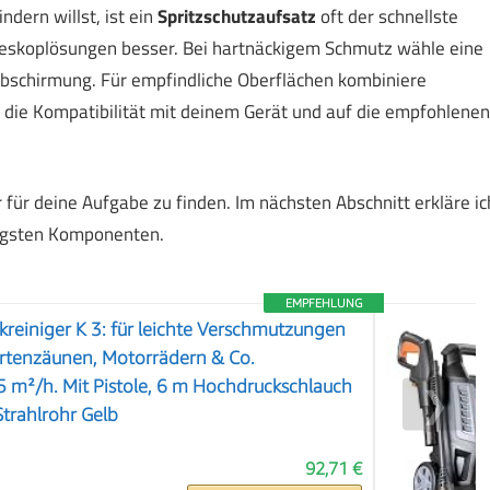
dern willst, ist ein
Spritzschutzaufsatz
oft der schnellste
leskoplösungen besser. Bei hartnäckigem Schmutz wähle eine
Abschirmung. Für empfindliche Oberflächen kombiniere
 die Kompatibilität mit deinem Gerät und auf die empfohlenen
r für deine Aufgabe zu finden. Im nächsten Abschnitt erkläre ic
tigsten Komponenten.
EMPFEHLUNG
reiniger K 3: für leichte Verschmutzungen
artenzäunen, Motorrädern & Co.
5 m²/h. Mit Pistole, 6 m Hochdruckschlauch
❯
trahlrohr Gelb
92,71 €