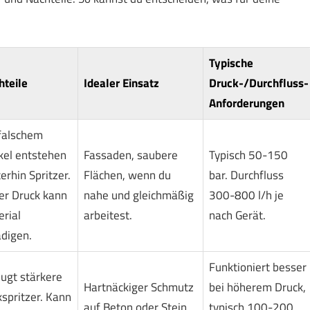
Typische
hteile
Idealer Einsatz
Druck-/Durchfluss-
Anforderungen
falschem
kel entstehen
Fassaden, saubere
Typisch 50-150
erhin Spritzer.
Flächen, wenn du
bar. Durchfluss
er Druck kann
nahe und gleichmäßig
300-800 l/h je
rial
arbeitest.
nach Gerät.
digen.
Funktioniert besser
ugt stärkere
Hartnäckiger Schmutz
bei höherem Druck,
spritzer. Kann
auf Beton oder Stein.
typisch 100-200