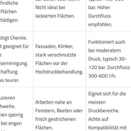
indliche
Nicht ideal bei
bar. Hoher
rflächen
lackierten Flächen.
Durchfluss
chädigen.
empfohlen.
tigt Chemie.
Funktioniert auch
t geeignet für
Fassaden, Klinker,
bei moderatem
e
stark verschmutzte
Druck, typisch 30-
serreinigung.
Flächen vor der
120 bar. Durchfluss
chaffung
Hochdruckbehandlung.
300-600 l/h.
s teurer.
Eignet sich für die
uzieren
Arbeiten nahe an
meisten
hweite.
Fenstern, Beeten oder
Druckbereiche.
en sperrig
frisch gestrichenen
Achte auf
 bei engen
Flächen.
Kompatibilität mit