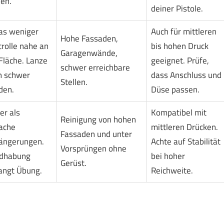
len.
deiner Pistole.
as weniger
Auch für mittleren
Hohe Fassaden,
rolle nahe an
bis hohen Druck
Garagenwände,
Fläche. Lanze
geeignet. Prüfe,
schwer erreichbare
n schwer
dass Anschluss und
Stellen.
den.
Düse passen.
er als
Kompatibel mit
Reinigung von hohen
ache
mittleren Drücken.
Fassaden und unter
längerungen.
Achte auf Stabilität
Vorsprüngen ohne
dhabung
bei hoher
Gerüst.
angt Übung.
Reichweite.