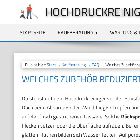
Zum
HOCHDRUCKREINIG
Inhalt
springen
STARTSEITE
KAUFBERATUNG
WARTUNG & 
Du bist hier:
Start
→
Kaufberatung
→
FAQ
→ Welches Zubehör re
WELCHES ZUBEHÖR REDUZIER
Du stehst mit dem Hochdruckreiniger vor der Hausfas
Doch beim Abspritzen der Wand fliegen Tropfen und 
auf der frisch gestrichenen Fassade. Solche
Rückspr
Flecken setzen oder die Oberfläche aufrauen. Bei e
glatten Flächen bilden sich Wasserflecken. Auf porö