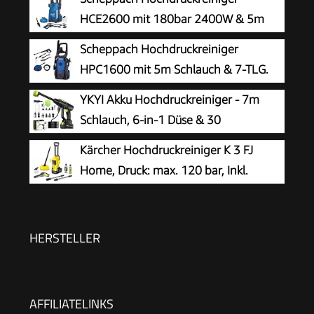
HCE2600 mit 180bar 2400W & 5m
Hochdruckschlauch
Scheppach Hochdruckreiniger
HPC1600 mit 5m Schlauch & 7-TLG.
Zubehör | 135bar Maximaldruck |
YKYI Akku Hochdruckreiniger - 7m
1600W Leistung | 420 L/h Durchflussmenge |
Schlauch, 6-in-1 Düse & 30
Aluminiumpumpe, Selbstansaugfunktion &
Druckstufen, mit 21V Akku, 1200 PSI
Kärcher Hochdruckreiniger K 3 FJ
Quick-Connect-System
Portable Pressure Washer für Auto, Garten,
Home, Druck: max. 120 bar, Inkl.
Fenster & Camping
Schaumdüse für gut haftenden
Schaum und höchste Schmutzlösekraft &
HomeKit, gelb
HERSTELLER
AFFILIATELINKS