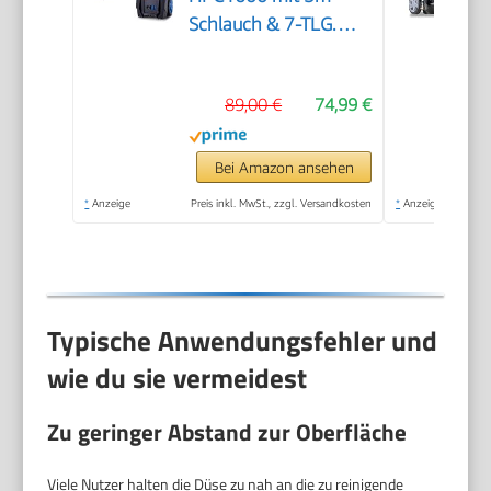
Schlauch & 7-TLG.
Zubehör | 135bar
Maximaldruck |
89,00 €
74,99 €
1600W Leistung | 420
L/h Durchflussmenge
| Aluminiumpumpe,
Bei Amazon ansehen
Selbstansaugfunktion
*
Anzeige
Preis inkl. MwSt., zzgl. Versandkosten
*
Anzeige
& Quick-Connect-
System
Typische Anwendungsfehler und
wie du sie vermeidest
Zu geringer Abstand zur Oberfläche
Viele Nutzer halten die Düse zu nah an die zu reinigende