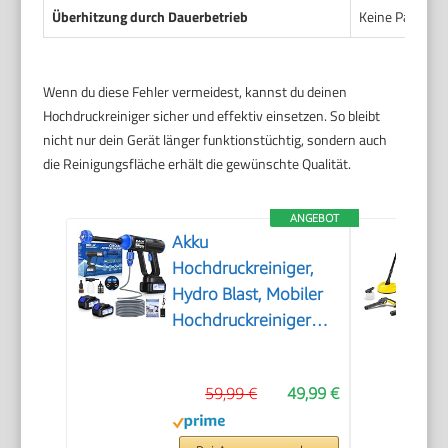
Überhitzung durch Dauerbetrieb
Keine Pausen b
Wenn du diese Fehler vermeidest, kannst du deinen
Hochdruckreiniger sicher und effektiv einsetzen. So bleibt
nicht nur dein Gerät länger funktionstüchtig, sondern auch
die Reinigungsfläche erhält die gewünschte Qualität.
ANGEBOT
Akku
Hochdruckreiniger,
Hydro Blast, Mobiler
Hochdruckreiniger
mit 2 Akku, Akku
Druckreiniger für die
59,99 €
49,99 €
Balkon- und
Autowäsche,