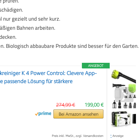
e prüfen.
schädigen.
l nur gezielt und sehr kurz.
mäßigen Bahnen arbeiten.
decken.
n. Biologisch abbaubare Produkte sind besser für den Garten.
ANGEBOT
reiniger K 4 Power Control: Clevere App-
ie passende Lösung für stärkere
n
❯
274,99 €
199,00 €
Bei Amazon ansehen
Preis inkl. MwSt., zzgl. Versandkosten
*
Anzeige