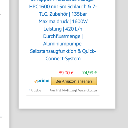
HPC1600 mit 5m Schlauch & 7-
TLG. Zubehör | 135bar
r
Maximaldruck | 1600W
Leistung | 420 L/h
Durchflussmenge |
Aluminiumpumpe,
Selbstansaugfunktion & Quick-
h
Connect-System
89,00 €
74,99 €
Bei Amazon ansehen
*
Anzeige
Preis inkl. MwSt., zzgl. Versandkosten