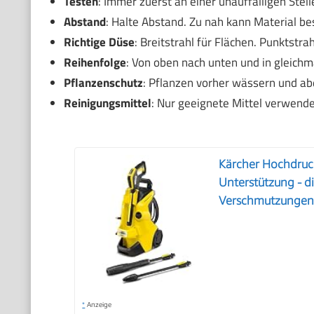
Testen
: Immer zuerst an einer unauffälligen Stell
Abstand
: Halte Abstand. Zu nah kann Material be
Richtige Düse
: Breitstrahl für Flächen. Punktstrah
Reihenfolge
: Von oben nach unten und in gleich
Pflanzenschutz
: Pflanzen vorher wässern und ab
Reinigungsmittel
: Nur geeignete Mittel verwende
Kärcher Hochdruck
Unterstützung - d
Verschmutzunge
*
Anzeige