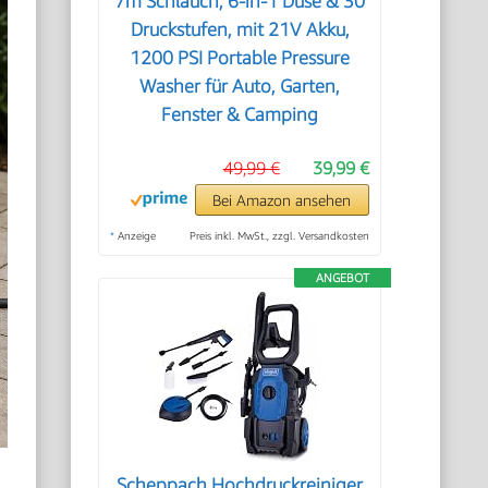
7m Schlauch, 6-in-1 Düse & 30
Druckstufen, mit 21V Akku,
1200 PSI Portable Pressure
Washer für Auto, Garten,
Fenster & Camping
49,99 €
39,99 €
Bei Amazon ansehen
*
Anzeige
Preis inkl. MwSt., zzgl. Versandkosten
ANGEBOT
Scheppach Hochdruckreiniger