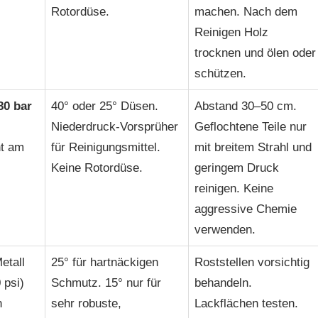
Rotordüse.
machen. Nach dem
Reinigen Holz
trocknen und ölen oder
schützen.
80 bar
40° oder 25° Düsen.
Abstand 30–50 cm.
Niederdruck-Vorsprüher
Geflochtene Teile nur
ht am
für Reinigungsmittel.
mit breitem Strahl und
Keine Rotordüse.
geringem Druck
reinigen. Keine
aggressive Chemie
verwenden.
etall
25° für hartnäckigen
Roststellen vorsichtig
 psi)
Schmutz. 15° nur für
behandeln.
n
sehr robuste,
Lackflächen testen.