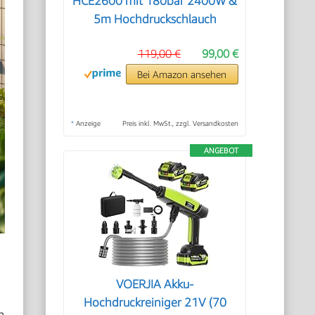
HCE2600 mit 180bar 2400W &
5m Hochdruckschlauch
119,00 €
99,00 €
Bei Amazon ansehen
*
Anzeige
Preis inkl. MwSt., zzgl. Versandkosten
ANGEBOT
VOERJIA Akku-
Hochdruckreiniger 21V (70
n