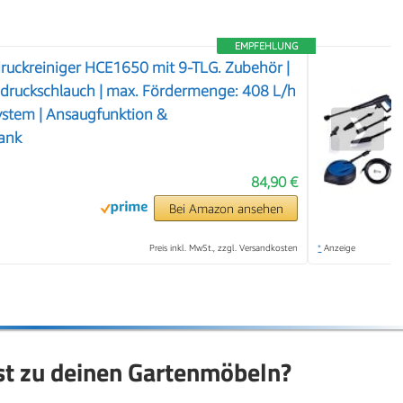
EMPFEHLUNG
uckreiniger HCE1650 mit 9-TLG. Zubehör |
druckschlauch | max. Fördermenge: 408 L/h
ystem | Ansaugfunktion &
❯
tank
84,90 €
Bei Amazon ansehen
Preis inkl. MwSt., zzgl. Versandkosten
*
Anzeige
st zu deinen Gartenmöbeln?