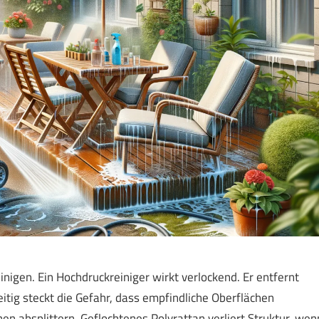
inigen. Ein Hochdruckreiniger wirkt verlockend. Er entfernt
itig steckt die Gefahr, dass empfindliche Oberflächen
n absplittern. Geflochtenes Polyrattan verliert Struktur, wen