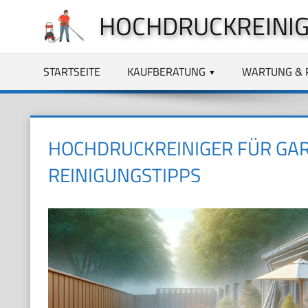
Zum
HOCHDRUCKREINIG
Inhalt
springen
STARTSEITE
KAUFBERATUNG
WARTUNG & 
HOCHDRUCKREINIGER FÜR GAR
REINIGUNGSTIPPS