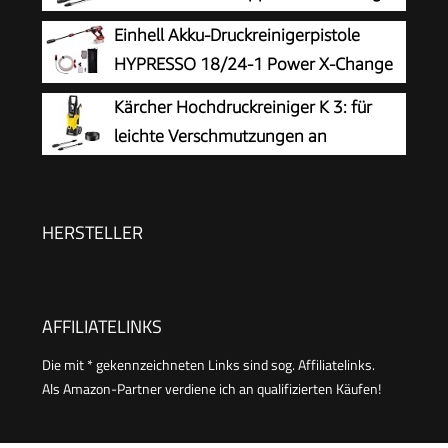
Aluminiumpumpe, Selbstansaugfunktion &
die passende Lösung für stärkere
Einhell Akku-Druckreinigerpistole
Quick-Connect-System
Verschmutzungen
HYPRESSO 18/24-1 Power X-Change
(18 V, 24 bar, Mobile Reinigung und
Kärcher Hochdruckreiniger K 3: für
Bewässerung, 240 L/h, inkl. Zubehör, ohne Akku
leichte Verschmutzungen an
& Ladegerät)
Fahrrädern, Gartenzäunen,
Motorrädern & Co. Flächenleistung 25 m²/h. Mit
Pistole, 6 m Hochdruckschlauch und Vario
HERSTELLER
Power-Strahlrohr Gelb
AFFILIATELINKS
Die mit * gekennzeichneten Links sind sog. Affiliatelinks.
Als Amazon-Partner verdiene ich an qualifizierten Käufen!