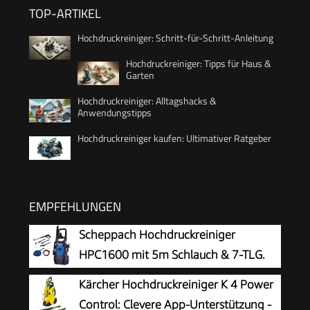
TOP-ARTIKEL
Hochdruckreiniger: Schritt-für-Schritt-Anleitung
Hochdruckreiniger: Tipps für Haus &
Garten
Hochdruckreiniger: Alltagshacks &
Anwendungstipps
Hochdruckreiniger kaufen: Ultimativer Ratgeber
EMPFEHLUNGEN
Scheppach Hochdruckreiniger
HPC1600 mit 5m Schlauch & 7-TLG.
Zubehör | 135bar Maximaldruck |
Kärcher Hochdruckreiniger K 4 Power
1600W Leistung | 420 L/h Durchflussmenge |
Control: Clevere App-Unterstützung -