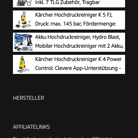
inkl. 7 TLG Zubehör, Tragbar
Kärcher Hochdruckreiniger K 5 FJ,
Druck: max. 145 bar, Fördermenge:
500 l/h, Flächenleistung: 40 m²/h,
Akku Hochdruckreiniger, Hydro Blast,
Wasserfilter, Gewicht: 6,3 kg, HD-
Mobiler Hochdruckreiniger mit 2 Akku,
Pistole,Dreckfräser, Vario Power Jet,
Akku Druckreiniger für die Balkon- und
Kärcher Hochdruckreiniger K 4 Power
Schaumdüse
Autowäsche, Hochdruckreiniger Akku mit 6-in-1
Control: Clevere App-Unterstützung -
Multifunktionsdüse
die passende Lösung für stärkere
Verschmutzungen
HERSTELLER
AFFILIATELINKS