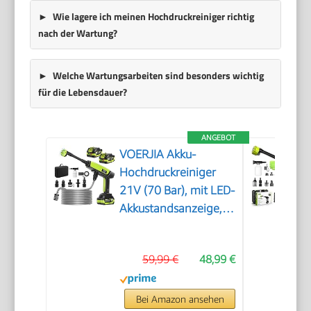
Wie lagere ich meinen Hochdruckreiniger richtig
nach der Wartung?
Welche Wartungsarbeiten sind besonders wichtig
für die Lebensdauer?
ANGEBOT
VOERJIA Akku-
Hochdruckreiniger
21V (70 Bar), mit LED-
Akkustandsanzeige,
2X 4,0 Ah Akkus, 400
L/h, 6-in-1 Düse für
59,99 €
48,99 €
Auto, Fahrrad,
Terrasse & Camping,
Grün
Bei Amazon ansehen