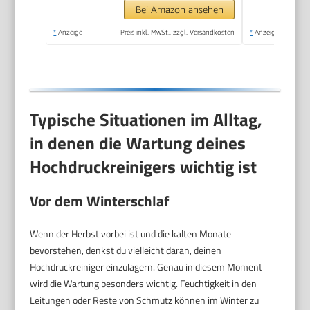
m²/h. Mit Pistole, 6 m
Bei Amazon ansehen
Hochdruckschlauch
*
Anzeige
Preis inkl. MwSt., zzgl. Versandkosten
*
Anzeige
und Vario Power-
Strahlrohr Gelb
Typische Situationen im Alltag,
in denen die Wartung deines
Hochdruckreinigers wichtig ist
Vor dem Winterschlaf
Wenn der Herbst vorbei ist und die kalten Monate
bevorstehen, denkst du vielleicht daran, deinen
Hochdruckreiniger einzulagern. Genau in diesem Moment
wird die Wartung besonders wichtig. Feuchtigkeit in den
Leitungen oder Reste von Schmutz können im Winter zu