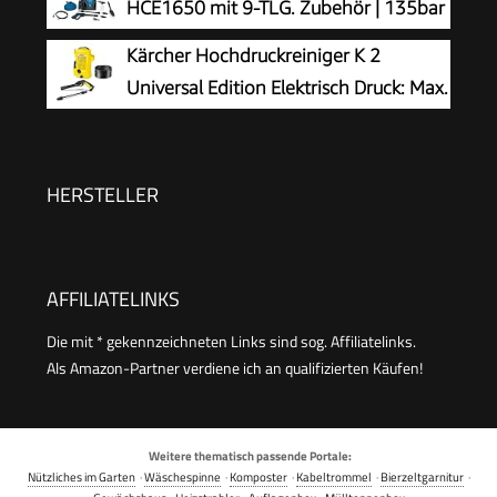
HCE1650 mit 9-TLG. Zubehör | 135bar
Fenster & Camping
| 5m Hochdruckschlauch | max.
Kärcher Hochdruckreiniger K 2
Fördermenge: 408 L/h | Quick Connect System |
Universal Edition Elektrisch Druck: Max.
Ansaugfunktion & Reinigungsmitteltank
110 bar Fördermenge: 360 l/h
Flächenleistung: 20 m²/h Wasserfilter Gewicht:
38 kg Hochdruckschlauch und -Pistole
HERSTELLER
Dreckfräser
AFFILIATELINKS
Die mit * gekennzeichneten Links sind sog. Affiliatelinks.
Als Amazon-Partner verdiene ich an qualifizierten Käufen!
Weitere thematisch passende Portale:
Nützliches im Garten
·
Wäschespinne
·
Komposter
·
Kabeltrommel
·
Bierzeltgarnitur
·