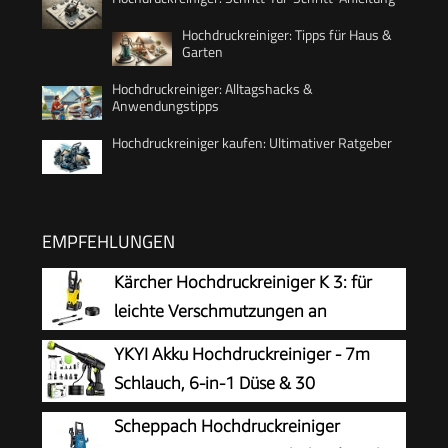
Hochdruckreiniger: Tipps für Haus &
Garten
Hochdruckreiniger: Alltagshacks &
Anwendungstipps
Hochdruckreiniger kaufen: Ultimativer Ratgeber
EMPFEHLUNGEN
Kärcher Hochdruckreiniger K 3: für
leichte Verschmutzungen an
Fahrrädern, Gartenzäunen,
YKYI Akku Hochdruckreiniger - 7m
Motorrädern & Co. Flächenleistung 25 m²/h. Mit
Schlauch, 6-in-1 Düse & 30
Pistole, 6 m Hochdruckschlauch und Vario
Druckstufen, mit 21V Akku, 1200 PSI
Scheppach Hochdruckreiniger
Power-Strahlrohr Gelb
Portable Pressure Washer für Auto, Garten,