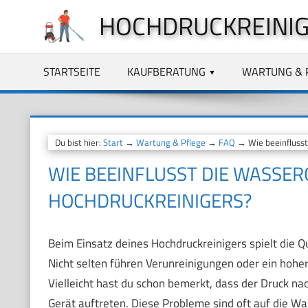
Zum
HOCHDRUCKREINIG
Inhalt
springen
STARTSEITE
KAUFBERATUNG
WARTUNG & 
Du bist hier:
Start
→
Wartung & Pflege
→
FAQ
→ Wie beeinflusst
WIE BEEINFLUSST DIE WASSER
HOCHDRUCKREINIGERS?
Beim Einsatz deines Hochdruckreinigers spielt die Qu
Nicht selten führen Verunreinigungen oder ein hoher 
Vielleicht hast du schon bemerkt, dass der Druck na
Gerät auftreten. Diese Probleme sind oft auf die W