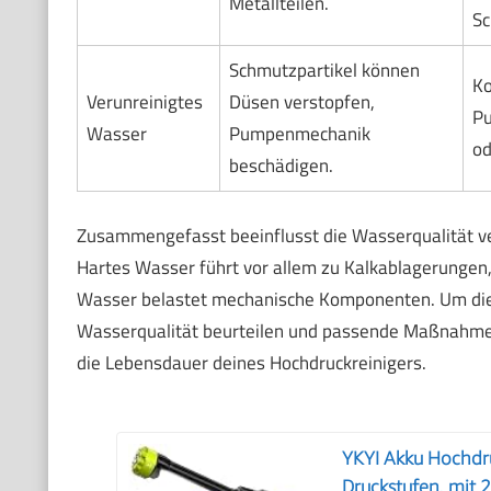
Metallteilen.
S
Schmutzpartikel können
Ko
Verunreinigtes
Düsen verstopfen,
Pu
Wasser
Pumpenmechanik
od
beschädigen.
Zusammengefasst beeinflusst die Wasserqualität v
Hartes Wasser führt vor allem zu Kalkablagerungen
Wasser belastet mechanische Komponenten. Um die Le
Wasserqualität beurteilen und passende Maßnahmen
die Lebensdauer deines Hochdruckreinigers.
YKYI Akku Hochdru
Druckstufen, mit 