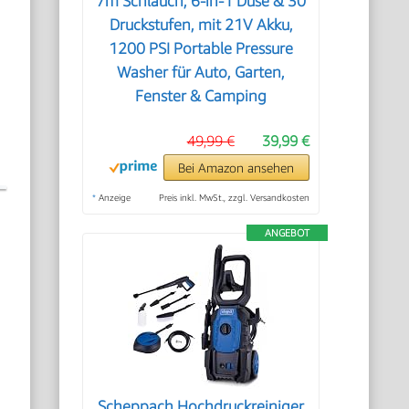
7m Schlauch, 6-in-1 Düse & 30
Druckstufen, mit 21V Akku,
1200 PSI Portable Pressure
Washer für Auto, Garten,
Fenster & Camping
49,99 €
39,99 €
Bei Amazon ansehen
*
Anzeige
Preis inkl. MwSt., zzgl. Versandkosten
ANGEBOT
Scheppach Hochdruckreiniger