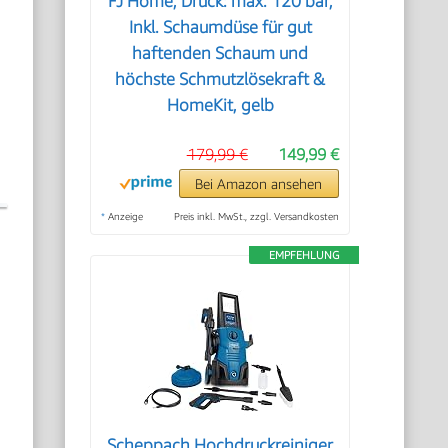
FJ Home, Druck: max. 120 bar,
Inkl. Schaumdüse für gut
haftenden Schaum und
höchste Schmutzlösekraft &
HomeKit, gelb
179,99 €
149,99 €
Bei Amazon ansehen
*
Anzeige
Preis inkl. MwSt., zzgl. Versandkosten
EMPFEHLUNG
Scheppach Hochdruckreiniger