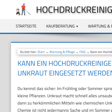
Zum
HOCHDRUCKREINIG
Inhalt
springen
STARTSEITE
KAUFBERATUNG
WARTUNG & 
Du bist hier:
Start
→
Wartung & Pflege
→
FAQ
→ Kann ein Hochdr
KANN EIN HOCHDRUCKREINIG
UNKRAUT EINGESETZT WERDE
Du kennst das sicher: Im Frühling oder Sommer spri
kleine Pflanzen. Unkraut macht schnell alles unsau
dann zu herkömmlichen Mitteln wie chemischen Unk
Chemie ist nicht jedermanns Sache und im Sommer 