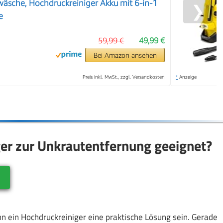
äsche, Hochdruckreiniger Akku mit 6-in-1
❯
e
59,99 €
49,99 €
Bei Amazon ansehen
Preis inkl. MwSt., zzgl. Versandkosten
*
Anzeige
ger zur Unkrautentfernung geeignet?
n
nn ein Hochdruckreiniger eine praktische Lösung sein. Gerade