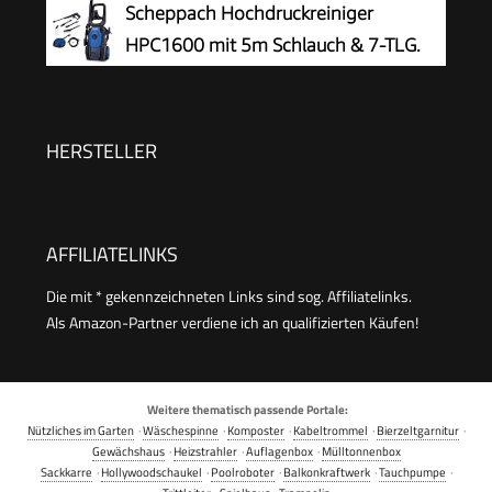
Scheppach Hochdruckreiniger
Power-Strahlrohr Gelb
Flächenleistung: 20 m²/h Wasserfilter Gewicht:
HPC1600 mit 5m Schlauch & 7-TLG.
38 kg Hochdruckschlauch und -Pistole
Zubehör | 135bar Maximaldruck |
Dreckfräser
1600W Leistung | 420 L/h Durchflussmenge |
Aluminiumpumpe, Selbstansaugfunktion &
HERSTELLER
Quick-Connect-System
AFFILIATELINKS
Die mit * gekennzeichneten Links sind sog. Affiliatelinks.
Als Amazon-Partner verdiene ich an qualifizierten Käufen!
Weitere thematisch passende Portale:
Nützliches im Garten
·
Wäschespinne
·
Komposter
·
Kabeltrommel
·
Bierzeltgarnitur
·
Gewächshaus
·
Heizstrahler
·
Auflagenbox
·
Mülltonnenbox
Sackkarre
·
Hollywoodschaukel
·
Poolroboter
·
Balkonkraftwerk
·
Tauchpumpe
·