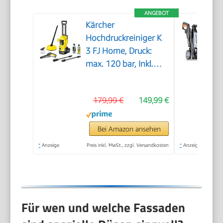
ANGEBOT
Kärcher
Hochdruckreiniger K
3 FJ Home, Druck:
max. 120 bar, Inkl.
Schaumdüse für gut
haftenden Schaum
179,99 €
149,99 €
und höchste
Schmutzlösekraft &
HomeKit, gelb
Bei Amazon ansehen
*
Anzeige
Preis inkl. MwSt., zzgl. Versandkosten
*
Anzeige
Für wen und welche Fassaden