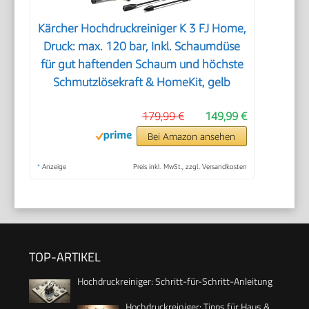
Kärcher Hochdruckreiniger K 3 FJ Home,
Druck: max. 120 bar, Inkl. Schaumdüse
für gut haftenden Schaum und höchste
Schmutzlösekraft & HomeKit, gelb
179,99 €
149,99 €
Bei Amazon ansehen
*
Anzeige
Preis inkl. MwSt., zzgl. Versandkosten
TOP-ARTIKEL
Hochdruckreiniger: Schritt-für-Schritt-Anleitung
Hochdruckreiniger: Tipps für Haus &