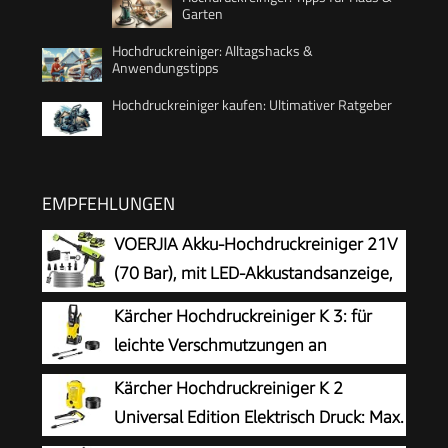
Garten
Hochdruckreiniger: Alltagshacks &
Anwendungstipps
Hochdruckreiniger kaufen: Ultimativer Ratgeber
EMPFEHLUNGEN
VOERJIA Akku-Hochdruckreiniger 21V
(70 Bar), mit LED-Akkustandsanzeige,
2X 4,0 Ah Akkus, 400 L/h, 6-in-1 Düse
Kärcher Hochdruckreiniger K 3: für
für Auto, Fahrrad, Terrasse & Camping, Grün
leichte Verschmutzungen an
Fahrrädern, Gartenzäunen,
Kärcher Hochdruckreiniger K 2
Motorrädern & Co. Flächenleistung 25 m²/h. Mit
Universal Edition Elektrisch Druck: Max.
Pistole, 6 m Hochdruckschlauch und Vario
110 bar Fördermenge: 360 l/h