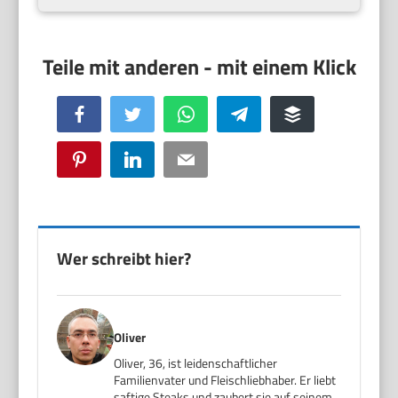
Facebook
Twitter
WhatsApp
Telegram
Buffer
Pinterest
LinkedIn
Email
Wer schreibt hier?
Oliver
Oliver, 36, ist leidenschaftlicher
Familienvater und Fleischliebhaber. Er liebt
saftige Steaks und zaubert sie auf seinem