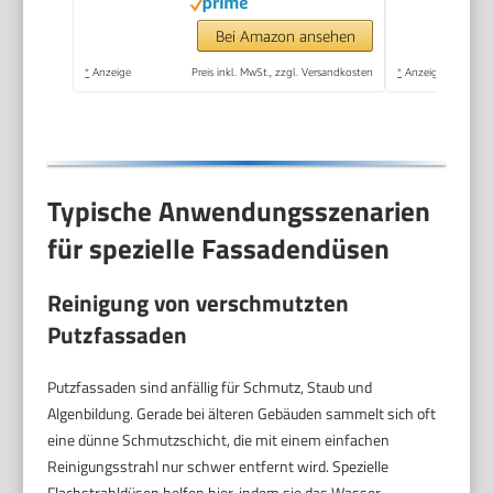
L/h Durchflussmenge
| Aluminiumpumpe,
Bei Amazon ansehen
Selbstansaugfunktion
*
Anzeige
Preis inkl. MwSt., zzgl. Versandkosten
*
Anzeige
& Quick-Connect-
System
Typische Anwendungsszenarien
für spezielle Fassadendüsen
Reinigung von verschmutzten
Putzfassaden
Putzfassaden sind anfällig für Schmutz, Staub und
Algenbildung. Gerade bei älteren Gebäuden sammelt sich oft
eine dünne Schmutzschicht, die mit einem einfachen
Reinigungsstrahl nur schwer entfernt wird. Spezielle
Flachstrahldüsen helfen hier, indem sie das Wasser