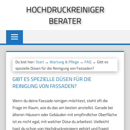
Zum
HOCHDRUCKREINIGER
Inhalt
BERATER
springen
Du bist hier:
Start
→
Wartung & Pflege
→
FAQ
→ Gibt es
spezielle Düsen für die Reinigung von Fassaden?
GIBT ES SPEZIELLE DÜSEN FÜR DIE
REINIGUNG VON FASSADEN?
Wenn du deine Fassade reinigen möchtest, steht oft die
Frage im Raum, wie du das am besten anstellst. Gerade bei
älteren Häusern oder Gebäuden mit empfindlicher Oberfläche
ist es nicht egal, mit welcher Düse du arbeitest. Vielleicht
hast du schon von Hochdruckreinigern gehört und fragst