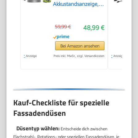
Akkustandsanzeige,
2X 4,0 Ah Akkus, 400
L/h, 6-in-1 Düse für
59,99 €
48,99 €
Auto, Fahrrad,
Terrasse & Camping,
Grün
Bei Amazon ansehen
*
Anzeige
Preis inkl. MwSt., zzgl. Versandkosten
*
Anzeige
Kauf-Checkliste für spezielle
Fassadendüsen
Düsentyp wählen:
Entscheide dich zwischen
Flachstrahl-, Rotations- oder speziellen Fassadendüsen, je