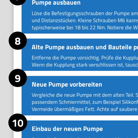
Pumpe ausbauen
Löse die Befestigungsschrauben der Pumpe am
und Distanzstücken. Kleine Schrauben M6 kanns
typischerweise bei 18 bis 22 Nm. Notiere die W
Alte Pumpe ausbauen und Bauteile p
Entferne die Pumpe vorsichtig. Prüfe die Kupplu
Wenn die Kupplung stark verschlissen ist, tausc
Neue Pumpe vorbereiten
Vergleiche die neue Pumpe mit dem alten Teil. 
passendem Schmiermittel, zum Beispiel Silikon
Vermeide übermäßiges Fett. Achte auf saubere 
Einbau der neuen Pumpe