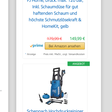
FJ Home, Druck: max. 120 bar,
Inkl. Schaumdüse für gut
haftenden Schaum und
höchste Schmutzlösekraft &
HomeKit, gelb
179,99 €
149,99 €
Bei Amazon ansehen
*
Anzeige
Preis inkl. MwSt., zzgl. Versandkosten
ANGEBOT
Scheppach Hochdruckreiniger