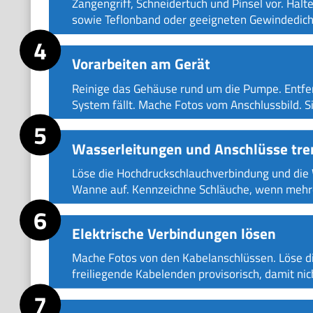
Zangengriff, Schneidertuch und Pinsel vor. Halt
sowie Teflonband oder geeigneten Gewindedicht
Vorarbeiten am Gerät
Reinige das Gehäuse rund um die Pumpe. Entfe
System fällt. Mache Fotos vom Anschlussbild.
Wasserleitungen und Anschlüsse tr
Löse die Hochdruckschlauchverbindung und die 
Wanne auf. Kennzeichne Schläuche, wenn mehre
Elektrische Verbindungen lösen
Mache Fotos von den Kabelanschlüssen. Löse die
freiliegende Kabelenden provisorisch, damit nic