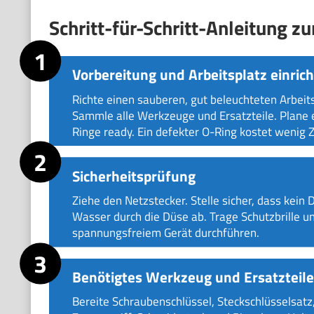
Schritt-für-Schritt-Anleitung 
Vorbereitung und Arbeitsplatz einric
Richte einen sauberen, gut beleuchteten Arbeit
Sammle alle Werkzeuge und Ersatzteile. Plane e
Ringe ready. Ein defekter O-Ring kostet wenig Zei
Sicherheitsprüfung
Ziehe den Netzstecker. Stelle sicher, dass kein 
Wasser durch die Düse ab. Trage Schutzbrille u
spannungsfreiem Gerät durchführen.
Benötigtes Werkzeug und Ersatzteile
Bereite Schraubenschlüssel, Steckschlüsselsat