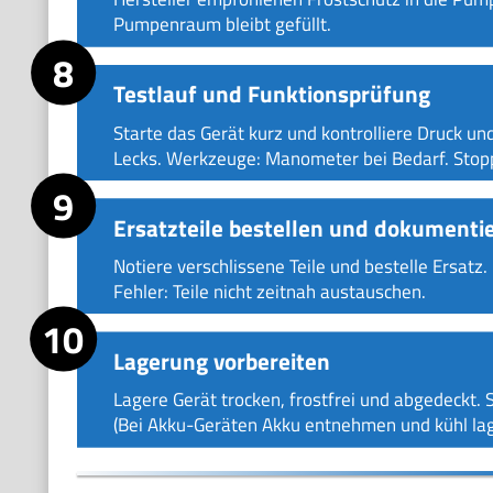
Pumpenraum bleibt gefüllt.
Testlauf und Funktionsprüfung
Starte das Gerät kurz und kontrolliere Druck u
Lecks. Werkzeuge: Manometer bei Bedarf. Stoppe
Ersatzteile bestellen und dokumenti
Notiere verschlissene Teile und bestelle Ersatz
Fehler: Teile nicht zeitnah austauschen.
Lagerung vorbereiten
Lagere Gerät trocken, frostfrei und abgedeckt.
(Bei Akku-Geräten Akku entnehmen und kühl lag