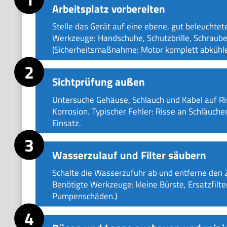
Arbeitsplatz vorbereiten
Stelle das Gerät auf eine ebene, gut beleuchte
Werkzeuge: Handschuhe, Schutzbrille, Schraube
(Sicherheitsmaßnahme: Motor komplett abkühle
Sichtprüfung außen
Untersuche Gehäuse, Schlauch und Kabel auf R
Korrosion. Typischer Fehler: Risse an Schläuch
Einsatz.
Wasserzulauf und Filter säubern
Schalte die Wasserzufuhr ab und entferne den Zu
Benötigte Werkzeuge: kleine Bürste, Ersatzfilter
Pumpenschäden.)