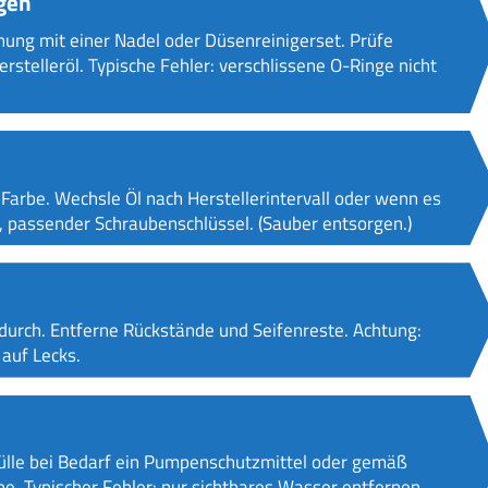
gen
ung mit einer Nadel oder Düsenreinigerset. Prüfe
rstelleröl. Typische Fehler: verschlissene O-Ringe nicht
arbe. Wechsle Öl nach Herstellerintervall oder wenn es
r, passender Schraubenschlüssel. (Sauber entsorgen.)
durch. Entferne Rückstände und Seifenreste. Achtung:
auf Lecks.
Fülle bei Bedarf ein Pumpenschutzmittel oder gemäß
e. Typischer Fehler: nur sichtbares Wasser entfernen,