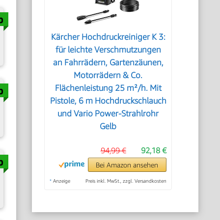
Kärcher Hochdruckreiniger K 3:
für leichte Verschmutzungen
an Fahrrädern, Gartenzäunen,
Motorrädern & Co.
Flächenleistung 25 m²/h. Mit
Pistole, 6 m Hochdruckschlauch
und Vario Power-Strahlrohr
Gelb
94,99 €
92,18 €
Bei Amazon ansehen
*
Anzeige
Preis inkl. MwSt., zzgl. Versandkosten