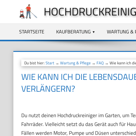
Zum
HOCHDRUCKREINIG
Inhalt
springen
STARTSEITE
KAUFBERATUNG
WARTUNG & 
Du bist hier:
Start
→
Wartung & Pflege
→
FAQ
→ Wie kann ich di
WIE KANN ICH DIE LEBENSDA
VERLÄNGERN?
Du nutzt deinen Hochdruckreiniger im Garten, um T
Fahrräder. Vielleicht setzt du das Gerät auch für Ha
Fällen werden Motor, Pumpe und Düsen unterschiedl