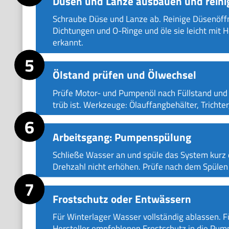
Düsen und Lanze ausbauen und reini
Schraube Düse und Lanze ab. Reinige Düsenöffn
Dichtungen und O-Ringe und öle sie leicht mit He
erkannt.
Ölstand prüfen und Ölwechsel
Prüfe Motor- und Pumpenöl nach Füllstand und F
trüb ist. Werkzeuge: Ölauffangbehälter, Trichte
Arbeitsgang: Pumpenspülung
Schließe Wasser an und spüle das System kurz 
Drehzahl nicht erhöhen. Prüfe nach dem Spülen 
Frostschutz oder Entwässern
Für Winterlager Wasser vollständig ablassen. 
Hersteller empfohlenen Frostschutz in die Pump