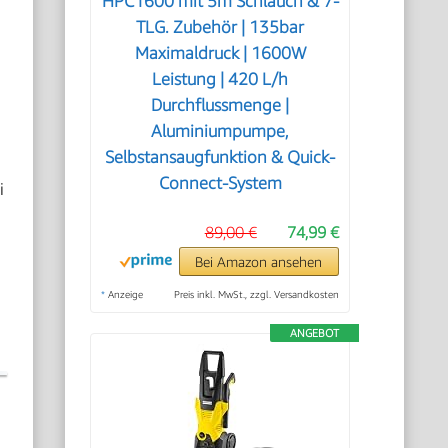
HPC1600 mit 5m Schlauch & 7-
TLG. Zubehör | 135bar
Maximaldruck | 1600W
Leistung | 420 L/h
Durchflussmenge |
Aluminiumpumpe,
Selbstansaugfunktion & Quick-
Connect-System
i
89,00 €
74,99 €
Bei Amazon ansehen
*
Anzeige
Preis inkl. MwSt., zzgl. Versandkosten
ANGEBOT