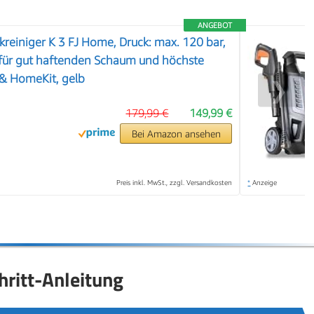
ANGEBOT
reiniger K 3 FJ Home, Druck: max. 120 bar,
 für gut haftenden Schaum und höchste
 & HomeKit, gelb
❯
179,99 €
149,99 €
Bei Amazon ansehen
Preis inkl. MwSt., zzgl. Versandkosten
*
Anzeige
hritt-Anleitung