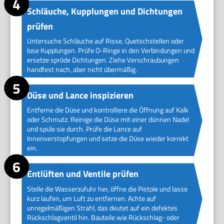
Schläuche, Kupplungen und Dichtungen
prüfen
Untersuche Schläuche auf Risse, Quetschstellen oder
lose Kupplungen. Prüfe O-Ringe in den Verbindungen und
ersetze spröde Dichtungen. Ziehe Verschraubungen
handfest nach, aber nicht übermäßig.
Düse und Lance inspizieren
Entferne die Düse und kontrolliere die Öffnung auf Kalk
oder Schmutz. Reinige die Düse mit einer dünnen Nadel
und spüle sie durch. Prüfe die Lance auf
Innenverstopfungen und setze die Düse wieder korrekt
ein.
Entlüften und Ventile prüfen
Stelle die Wasserzufuhr her, öffne die Pistole und lasse
kurz laufen, um Luft zu entfernen. Achte auf
unregelmäßigen Strahl, das deutet auf ein defektes
Rückschlagventil hin. Bauteile wie Rückschlag- oder