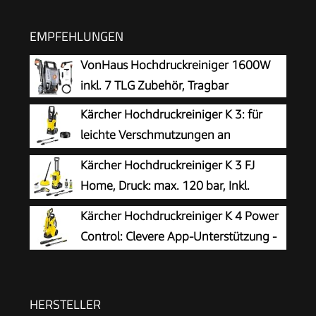
EMPFEHLUNGEN
VonHaus Hochdruckreiniger 1600W
inkl. 7 TLG Zubehör, Tragbar
Kärcher Hochdruckreiniger K 3: für
leichte Verschmutzungen an
Fahrrädern, Gartenzäunen,
Kärcher Hochdruckreiniger K 3 FJ
Motorrädern & Co. Flächenleistung 25 m²/h. Mit
Home, Druck: max. 120 bar, Inkl.
Pistole, 6 m Hochdruckschlauch und Vario
Schaumdüse für gut haftenden
Kärcher Hochdruckreiniger K 4 Power
Power-Strahlrohr Gelb
Schaum und höchste Schmutzlösekraft &
Control: Clevere App-Unterstützung -
HomeKit, gelb
die passende Lösung für stärkere
Verschmutzungen
HERSTELLER