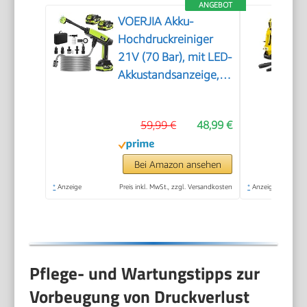
ANGEBOT
VOERJIA Akku-
Hochdruckreiniger
21V (70 Bar), mit LED-
Akkustandsanzeige,
2X 4,0 Ah Akkus, 400
L/h, 6-in-1 Düse für
59,99 €
48,99 €
Auto, Fahrrad,
Terrasse & Camping,
Grün
Bei Amazon ansehen
*
Anzeige
Preis inkl. MwSt., zzgl. Versandkosten
*
Anzeige
Pflege- und Wartungstipps zur
Vorbeugung von Druckverlust