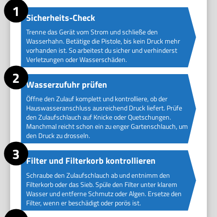
Sicherheits-Check
Trenne das Gerät vom Strom und schließe den
Wasserhahn. Betätige die Pistole, bis kein Druck mehr
vorhanden ist. So arbeitest du sicher und verhinderst
Verletzungen oder Wasserschäden.
Wasserzufuhr prüfen
Öffne den Zulauf komplett und kontrolliere, ob der
Hauswasseranschluss ausreichend Druck liefert. Prüfe
den Zulaufschlauch auf Knicke oder Quetschungen.
Manchmal reicht schon ein zu enger Gartenschlauch, um
den Druck zu drosseln.
Filter und Filterkorb kontrollieren
Schraube den Zulaufschlauch ab und entnimm den
Filterkorb oder das Sieb. Spüle den Filter unter klarem
Wasser und entferne Schmutz oder Algen. Ersetze den
Filter, wenn er beschädigt oder porös ist.