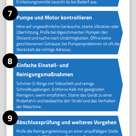
Entlastungsventile tauscht du bei Bedarf aus.
Pumpe und Motor kontrollieren
Höre auf ungewöhnliche Geräusche, starke Vibration oder
Überhitzung. Prüfe bei ölgeschmierten Pumpen den
Ölstand und suche nach Undichtigkeiten. Öffne keine
geschlossenen Gehäuse; bei Pumpenproblemen ist oft die
Werkstatt die richtige Adresse.
Einfache Einstell- und
Reinigungsmaßnahmen
Schmier O-Ringe mit Silikonfett und reinige
Schnellkupplungen. Entferne Kalk mit geeigneten
Reinigern, wenn empfohlen. Starte das Gerät zu einer
Probefahrt und beobachte den Strahl und das Verhalten
der Maschine.
Abschlussprüfung und weiteres Vorgehen
Prüfe die Reinigungsleistung an einer unauffälligen Stelle