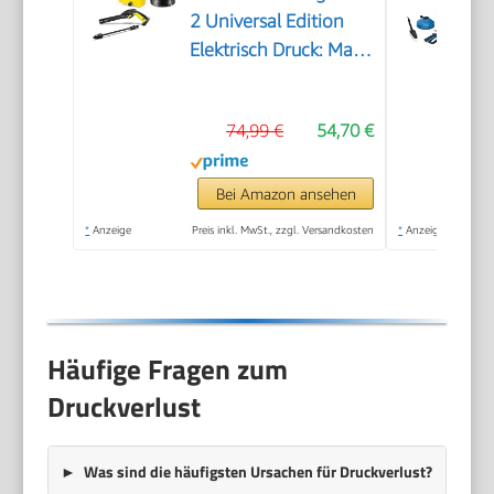
2 Universal Edition
Elektrisch Druck: Max.
110 bar
Fördermenge: 360 l/h
74,99 €
54,70 €
Flächenleistung: 20
m²/h Wasserfilter
Gewicht: 38 kg
Bei Amazon ansehen
Hochdruckschlauch
*
Anzeige
Preis inkl. MwSt., zzgl. Versandkosten
*
Anzeige
und -Pistole
Dreckfräser
Häufige Fragen zum
Druckverlust
Was sind die häufigsten Ursachen für Druckverlust?